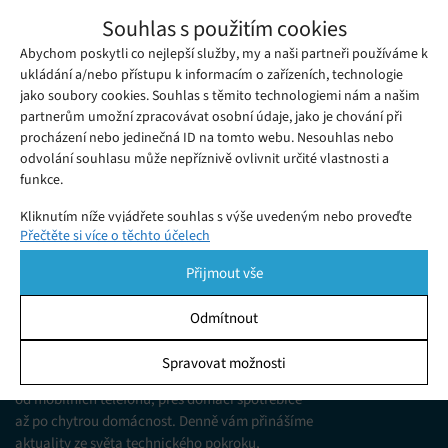
Společnost Nikola končí s částí výroby,
Souhlas s použitím cookies
plánuje se zaměřit plně na nákladní vozy
Abychom poskytli co nejlepší služby, my a naši partneři používáme k
Pátek 26. 02. 2021
Redakce
Společnost Nikola se zaměřuje na dopravní prostředky
ukládání a/nebo přístupu k informacím o zařízeních, technologie
jako soubory cookies. Souhlas s těmito technologiemi nám a našim
s alternativními pohony a je proslulá mimo jiné svým
partnerům umožní zpracovávat osobní údaje, jako je chování při
rozmachem.
procházení nebo jedinečná ID na tomto webu. Nesouhlas nebo
odvolání souhlasu může nepříznivě ovlivnit určité vlastnosti a
funkce.
Kliknutím níže vyjádřete souhlas s výše uvedeným nebo proveďte
Přečtěte si více o těchto účelech
podrobnější rozhodnutí. Vaše volby budou použity pouze na tomto
webu. Nastavení můžete kdykoli změnit, včetně odvolání souhlasu,
Přijmout vše
pomocí přepínačů v Zásadách cookies nebo kliknutím na tlačítko
Spravovat souhlas ve spodní části obrazovky.
Odmítnout
KDO JSME
Statistiky
Spravovat možnosti
Jsme web zajímající se o technologické novinky
Ukládání a/nebo přístup k informacím v zařízení, Porozumění
od mobilních telefonů, přes domácí spotřebiče
publiku prostřednictvím statistik nebo kombinací údajů z
různých zdrojů.
až po chytrou domácnost. Denně vám přinášíme
aktuality ze světa technického pokroku,