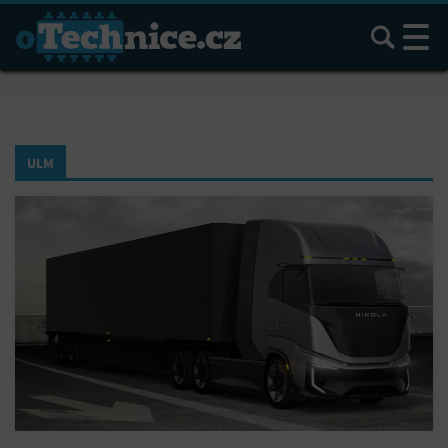
Hledat
ULM