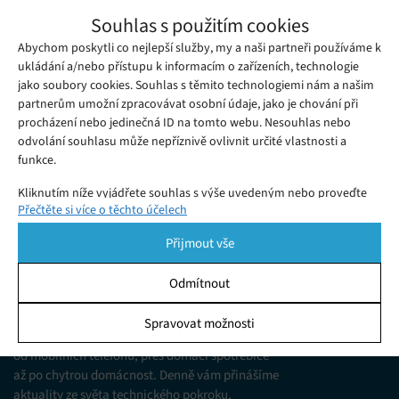
Google přidal do systému Android API pro
Souhlas s použitím cookies
UWB, které usnadní příchod nové
Abychom poskytli co nejlepší služby, my a naši partneři používáme k
Čtvrtek 12. 11. 2020
Samuel
technologie do smatphonů
Ultra-wideband (UWB) je technologie, která má potenciál
ukládání a/nebo přístupu k informacím o zařízeních, technologie
jako soubory cookies. Souhlas s těmito technologiemi nám a našim
nahradit stávající Wi-Fi nebo Bluetooth.
partnerům umožní zpracovávat osobní údaje, jako je chování při
procházení nebo jedinečná ID na tomto webu. Nesouhlas nebo
odvolání souhlasu může nepříznivě ovlivnit určité vlastnosti a
funkce.
Kliknutím níže vyjádřete souhlas s výše uvedeným nebo proveďte
Přečtěte si více o těchto účelech
podrobnější rozhodnutí. Vaše volby budou použity pouze na tomto
webu. Nastavení můžete kdykoli změnit, včetně odvolání souhlasu,
Přijmout vše
pomocí přepínačů v Zásadách cookies nebo kliknutím na tlačítko
Spravovat souhlas ve spodní části obrazovky.
Odmítnout
KDO JSME
Statistiky
Spravovat možnosti
Jsme web zajímající se o technologické novinky
Ukládání a/nebo přístup k informacím v zařízení, Porozumění
od mobilních telefonů, přes domácí spotřebiče
publiku prostřednictvím statistik nebo kombinací údajů z
různých zdrojů.
až po chytrou domácnost. Denně vám přinášíme
aktuality ze světa technického pokroku,