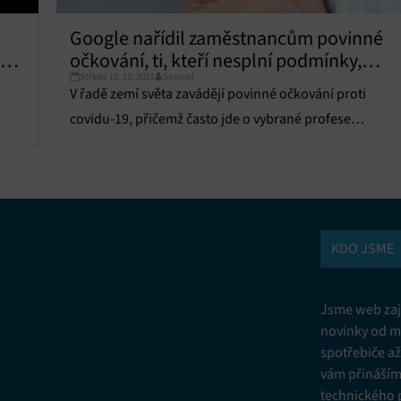
Vžd
Google nařídil zaměstnancům povinné
usk
očkování, ti, kteří nesplní podmínky,
vání a kombinování údajů z jiných zdrojů údajů, Propojení různých
í, Identifikace zařízení na základě automaticky přenášených informací.
Středa 15. 12. 2021
Samuel
budou propuštěni
V řadě zemí světa zavádějí povinné očkování proti
ní bezpečnosti, předcházení a zjišťování podvodů a odstraňování chyb,
covidu-19, přičemž často jde o vybrané profese
vání a zobrazování reklamy a obsahu, Ukládání a sdělování voleb
Vžd
(zpravidla zdravotníky).
 osobních údajů.
KDO JSME
Jsme web zají
novinky od m
spotřebiče a
vám přinášíme
technického 