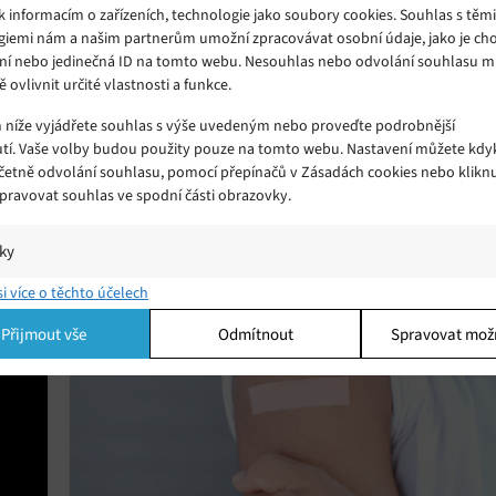
k informacím o zařízeních, technologie jako soubory cookies. Souhlas s těm
giemi nám a našim partnerům umožní zpracovávat osobní údaje, jako je cho
ní nebo jedinečná ID na tomto webu. Nesouhlas nebo odvolání souhlasu 
ě ovlivnit určité vlastnosti a funkce.
 z klíčových manažerů společnosti
m níže vyjádřete souhlas s výše uvedeným nebo proveďte podrobnější
tí. Vaše volby budou použity pouze na tomto webu. Nastavení můžete kdyk
včetně odvolání souhlasu, pomocí přepínačů v Zásadách cookies nebo klikn
čového manažera odpovědného za výrobu a provoz Tesly v
Spravovat souhlas ve spodní části obrazovky.
uje na rezignaci Milana Kovače, šéfa konstrukčního týmu robota
na. Afshar byl do své pozice povýšen loni poté, co od roku 2017…
iky
í a/nebo přístup k informacím v zařízení, Porozumění publiku prostřednict
si více o těchto účelech
ik nebo kombinací údajů z různých zdrojů.
Přijmout vše
Odmítnout
Spravovat mož
ing
í a/nebo přístup k informacím v zařízení, Použití omezených údajů k výběr
 Vytváření profilů pro personalizovanou reklamu, Používání profilů k výběr
lizované reklamy, Vytváření profilů pro personalizovaný obsah, Používání
 pro výběr personalizovaného obsahu, Použití omezených údajů k výběru
.