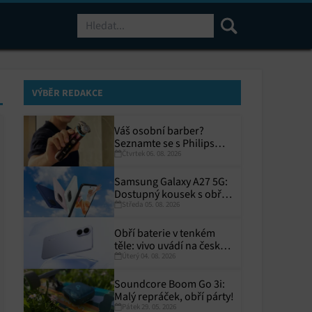
Hledat
VÝBĚR REDAKCE
Váš osobní barber?
Seznamte se s Philips
Čtvrtek 06. 08. 2026
i9000 Prestige Ultra
Samsung Galaxy A27 5G:
Dostupný kousek s obřím
Středa 05. 08. 2026
displejem
Obří baterie v tenkém
těle: vivo uvádí na český
Úterý 04. 08. 2026
trh V70 Lite 5G
Soundcore Boom Go 3i:
Malý repráček, obří párty!
Pátek 29. 05. 2026