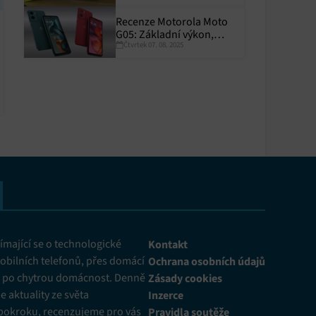
Recenze Motorola Moto
y aktivní
G05: Základní výkon,
Čtvrtek 07. 08. 2025
skvělá výdrž
y aktivní
mající se o technologické
Kontakt
obilních telefonů, přes domácí
Ochrana osobních údajů
ž po chytrou domácnost. Denně
Zásady cookies
 aktuality ze světa
Inzerce
pokroku, recenzujeme pro vás
Pravidla soutěže