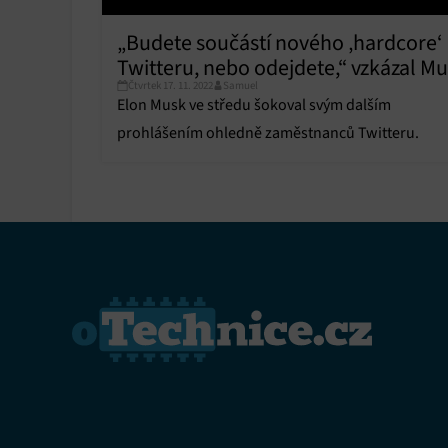
Funkce
„Budete součástí nového ‚hardcore‘
Twitteru, nebo odejdete,“ vzkázal M
Přiřazo
zařízen
Čtvrtek 17. 11. 2022
Samuel
zaměstnancům
Elon Musk ve středu šokoval svým dalším
Zajiště
prohlášením ohledně zaměstnanců Twitteru.
Poskyto
ochrany