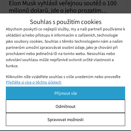
Elon Musk vyhlásil veřejnou soutěž o 100
milionů dolarů, jde o jeho prozatím
Neděle 24. 01. 2021
Samuel
nejvyšší filantropickou investici
Souhlas s použitím cookies
O tom, že spalování fosilních paliv vede k uvolňování
Abychom poskytli co nejlepší služby, my a naši partneři používáme k
skleníkových plynů, což má za následek zvyšování průměrné
ukládání a/nebo přístupu k informacím o zařízeních, technologie
globální teploty, už v současné době pochybuje málokdo.
jako soubory cookies. Souhlas s těmito technologiemi nám a našim
partnerům umožní zpracovávat osobní údaje, jako je chování při
Češi jsou nejlepší v CS:GO v Evropě, z
procházení nebo jedinečná ID na tomto webu. Nesouhlas nebo
šampionátu si odvezli mistrovský titul
Pondělí 22. 06. 2020
Samuel
odvolání souhlasu může nepříznivě ovlivnit určité vlastnosti a
funkce.
Kliknutím níže vyjádřete souhlas s výše uvedeným nebo proveďte
Přečtěte si více o těchto účelech
podrobnější rozhodnutí. Vaše volby budou použity pouze na tomto
webu. Nastavení můžete kdykoli změnit, včetně odvolání souhlasu,
Přijmout vše
pomocí přepínačů v Zásadách cookies nebo kliknutím na tlačítko
Spravovat souhlas ve spodní části obrazovky.
Odmítnout
Statistiky
Spravovat možnosti
KDO JSME
Ukládání a/nebo přístup k informacím v zařízení, Porozumění
publiku prostřednictvím statistik nebo kombinací údajů z