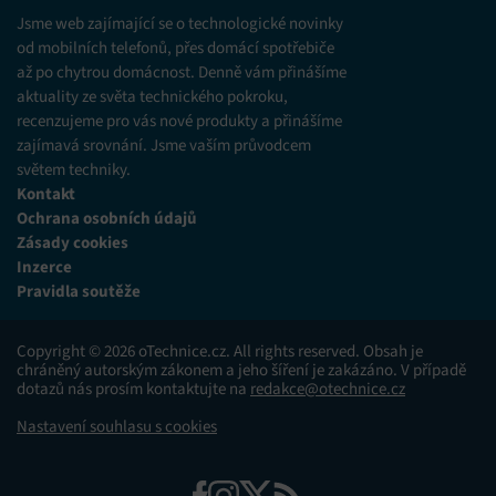
různých zdrojů.
Jsme web zajímající se o technologické novinky
od mobilních telefonů, přes domácí spotřebiče
až po chytrou domácnost. Denně vám přinášíme
Marketing
aktuality ze světa technického pokroku,
Ukládání a/nebo přístup k informacím v zařízení, Použití
recenzujeme pro vás nové produkty a přinášíme
omezených údajů k výběru reklam, Vytváření profilů pro
zajímavá srovnání. Jsme vaším průvodcem
personalizovanou reklamu, Používání profilů k výběru
personalizované reklamy, Vytváření profilů pro
světem techniky.
personalizovaný obsah, Používání profilů pro výběr
Kontakt
personalizovaného obsahu, Použití omezených údajů k výběru
Ochrana osobních údajů
obsahu.
Zásady cookies
Inzerce
Funkce
Vždy aktivní
Pravidla soutěže
Přiřazování a kombinování údajů z jiných zdrojů
údajů, Propojení různých zařízení, Identifikace
Copyright © 2026 oTechnice.cz. All rights reserved. Obsah je
zařízení na základě automaticky přenášených
chráněný autorským zákonem a jeho šíření je zakázáno. V případě
informací.
dotazů nás prosím kontaktujte na
redakce@otechnice.cz
Nastavení souhlasu s cookies
Zajištění bezpečnosti, předcházení a zjišťování
podvodů a odstraňování chyb, Poskytování a
Vždy aktivní
zobrazování reklamy a obsahu, Ukládání a sdělování
voleb ochrany osobních údajů.