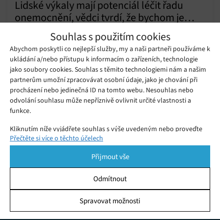
Lidské výkaly mají potenciál léčit řadu
onemocnění, vědci tvrdí, že bychom je
Sobota 16. 07. 2022
Samuel
měli uchovávat pro pozdější využití
Souhlas s použitím cookies
K inovativním a zároveň pro většinu lidí nechutným závěrům
Abychom poskytli co nejlepší služby, my a naši partneři používáme k
došli vědci z Harvardu a dalších univerzit.
ukládání a/nebo přístupu k informacím o zařízeních, technologie
jako soubory cookies. Souhlas s těmito technologiemi nám a našim
partnerům umožní zpracovávat osobní údaje, jako je chování při
Nové sídlo Amazonu bude připomínat
procházení nebo jedinečná ID na tomto webu. Nesouhlas nebo
obří exkrement, záměr architektů to
Čtvrtek 04. 02. 2021
Samuel
ale nebyl
odvolání souhlasu může nepříznivě ovlivnit určité vlastnosti a
funkce.
Kliknutím níže vyjádřete souhlas s výše uvedeným nebo proveďte
Přečtěte si více o těchto účelech
podrobnější rozhodnutí. Vaše volby budou použity pouze na tomto
webu. Nastavení můžete kdykoli změnit, včetně odvolání souhlasu,
Přijmout vše
pomocí přepínačů v Zásadách cookies nebo kliknutím na tlačítko
Spravovat souhlas ve spodní části obrazovky.
Odmítnout
Statistiky
Spravovat možnosti
KDO JSME
Ukládání a/nebo přístup k informacím v zařízení, Porozumění
publiku prostřednictvím statistik nebo kombinací údajů z