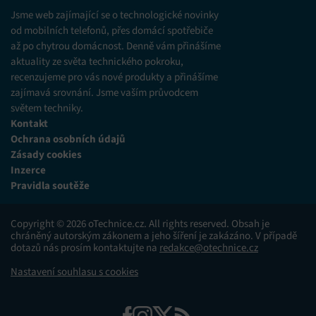
různých zdrojů.
Jsme web zajímající se o technologické novinky
od mobilních telefonů, přes domácí spotřebiče
až po chytrou domácnost. Denně vám přinášíme
Marketing
aktuality ze světa technického pokroku,
Ukládání a/nebo přístup k informacím v zařízení, Použití
recenzujeme pro vás nové produkty a přinášíme
omezených údajů k výběru reklam, Vytváření profilů pro
zajímavá srovnání. Jsme vaším průvodcem
personalizovanou reklamu, Používání profilů k výběru
personalizované reklamy, Vytváření profilů pro
světem techniky.
personalizovaný obsah, Používání profilů pro výběr
Kontakt
personalizovaného obsahu, Použití omezených údajů k výběru
Ochrana osobních údajů
obsahu.
Zásady cookies
Inzerce
Funkce
Vždy aktivní
Pravidla soutěže
Přiřazování a kombinování údajů z jiných zdrojů
údajů, Propojení různých zařízení, Identifikace
Copyright © 2026 oTechnice.cz. All rights reserved. Obsah je
zařízení na základě automaticky přenášených
chráněný autorským zákonem a jeho šíření je zakázáno. V případě
informací.
dotazů nás prosím kontaktujte na
redakce@otechnice.cz
Nastavení souhlasu s cookies
Zajištění bezpečnosti, předcházení a zjišťování
podvodů a odstraňování chyb, Poskytování a
Vždy aktivní
zobrazování reklamy a obsahu, Ukládání a sdělování
voleb ochrany osobních údajů.