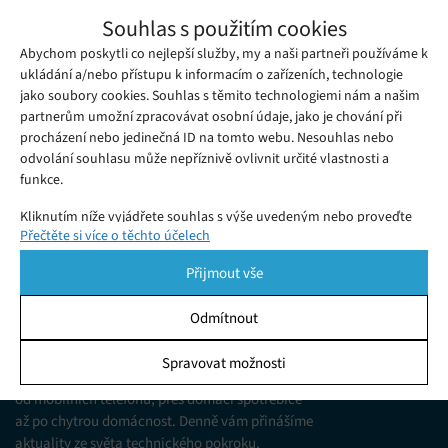
Projekt Kaleido vybírá na Hithitu příspěvky
Souhlas s použitím cookies
na virtuální cestování seniorů
Abychom poskytli co nejlepší služby, my a naši partneři používáme k
Středa 13. 05. 2020
Redakce
Senioři patří mezi nejohroženější skupinu obyvatel postiženou
ukládání a/nebo přístupu k informacím o zařízeních, technologie
jako soubory cookies. Souhlas s těmito technologiemi nám a našim
virem Covid-19.
partnerům umožní zpracovávat osobní údaje, jako je chování při
procházení nebo jedinečná ID na tomto webu. Nesouhlas nebo
odvolání souhlasu může nepříznivě ovlivnit určité vlastnosti a
funkce.
Kliknutím níže vyjádřete souhlas s výše uvedeným nebo proveďte
Přečtěte si více o těchto účelech
podrobnější rozhodnutí. Vaše volby budou použity pouze na tomto
webu. Nastavení můžete kdykoli změnit, včetně odvolání souhlasu,
Přijmout vše
pomocí přepínačů v Zásadách cookies nebo kliknutím na tlačítko
Spravovat souhlas ve spodní části obrazovky.
Odmítnout
KDO JSME
Statistiky
Spravovat možnosti
Jsme web zajímající se o technologické novinky
Ukládání a/nebo přístup k informacím v zařízení, Porozumění
od mobilních telefonů, přes domácí spotřebiče
publiku prostřednictvím statistik nebo kombinací údajů z
různých zdrojů.
až po chytrou domácnost. Denně vám přinášíme
aktuality ze světa technického pokroku,