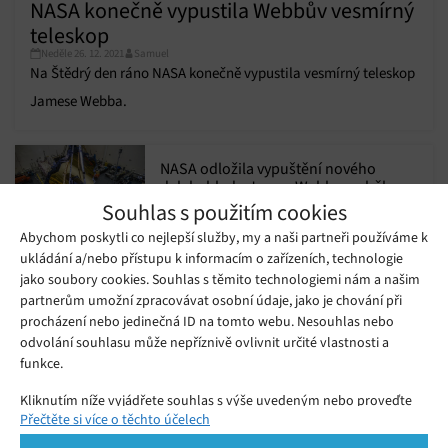
NASA konečně vypustila Webbův vesmírný
teleskop
Neděle 26. 12. 2021
Samuel
Na Štědrý den ráno NASA konečně vypustila vesmírný teleskop
Jamese Webba.
NASA odložila vypuštění nového
dalekohledu James Webb, proběhne
Neděle 19. 07. 2020
Redakce
31. října příštího roku
Souhlas s použitím cookies
Abychom poskytli co nejlepší služby, my a naši partneři používáme k
ukládání a/nebo přístupu k informacím o zařízeních, technologie
Radioaktivní voda z elektrárny ve
Fukušimě bude muset být vypuštěna
jako soubory cookies. Souhlas s těmito technologiemi nám a našim
Středa 11. 09. 2019
Redakce
do oceánu
partnerům umožní zpracovávat osobní údaje, jako je chování při
procházení nebo jedinečná ID na tomto webu. Nesouhlas nebo
odvolání souhlasu může nepříznivě ovlivnit určité vlastnosti a
SpaceX úspěšně vypustila prvních 60
funkce.
satelitů projektu Starlink, v budoucnu
Pátek 24. 05. 2019
Redakce
budou poskytovat vysokorychlostní
Kliknutím níže vyjádřete souhlas s výše uvedeným nebo proveďte
internet
Přečtěte si více o těchto účelech
podrobnější rozhodnutí. Vaše volby budou použity pouze na tomto
webu. Nastavení můžete kdykoli změnit, včetně odvolání souhlasu,
SpaceX vypustí prvních 60 satelitů