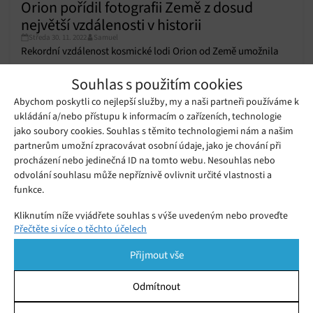
Orion pořídil fotografii Země z dosud
největší vzdálenosti v historii
Středa 30. 11. 2022
Samuel
Rekordní vzdálenost kosmické lodi Orion od Země umožnila
pořídit ohromující fotografie.
Souhlas s použitím cookies
Abychom poskytli co nejlepší služby, my a naši partneři používáme k
ukládání a/nebo přístupu k informacím o zařízeních, technologie
Netflix nově umožňuje vzdálené
odhlášení z konkrétních zařízení
jako soubory cookies. Souhlas s těmito technologiemi nám a našim
Středa 16. 11. 2022
Samuel
partnerům umožní zpracovávat osobní údaje, jako je chování při
procházení nebo jedinečná ID na tomto webu. Nesouhlas nebo
odvolání souhlasu může nepříznivě ovlivnit určité vlastnosti a
Přední výrobce softwaru pro hlasovací
funkce.
stroje v USA na nich umožnil léta
Čtvrtek 19. 07. 2018
Redakce
vzdálený přístup, mohli toho využít
Kliknutím níže vyjádřete souhlas s výše uvedeným nebo proveďte
hackeři
Přečtěte si více o těchto účelech
podrobnější rozhodnutí. Vaše volby budou použity pouze na tomto
webu. Nastavení můžete kdykoli změnit, včetně odvolání souhlasu,
Přijmout vše
pomocí přepínačů v Zásadách cookies nebo kliknutím na tlačítko
Spravovat souhlas ve spodní části obrazovky.
Odmítnout
Statistiky