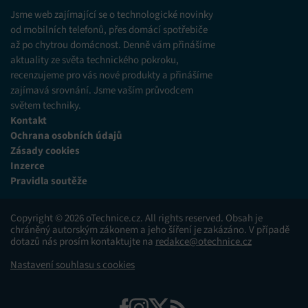
různých zdrojů.
Jsme web zajímající se o technologické novinky
od mobilních telefonů, přes domácí spotřebiče
až po chytrou domácnost. Denně vám přinášíme
Marketing
aktuality ze světa technického pokroku,
Ukládání a/nebo přístup k informacím v zařízení, Použití
recenzujeme pro vás nové produkty a přinášíme
omezených údajů k výběru reklam, Vytváření profilů pro
zajímavá srovnání. Jsme vaším průvodcem
personalizovanou reklamu, Používání profilů k výběru
personalizované reklamy, Vytváření profilů pro
světem techniky.
personalizovaný obsah, Používání profilů pro výběr
Kontakt
personalizovaného obsahu, Použití omezených údajů k výběru
Ochrana osobních údajů
obsahu.
Zásady cookies
Inzerce
Funkce
Vždy aktivní
Pravidla soutěže
Přiřazování a kombinování údajů z jiných zdrojů
údajů, Propojení různých zařízení, Identifikace
Copyright © 2026 oTechnice.cz. All rights reserved. Obsah je
zařízení na základě automaticky přenášených
chráněný autorským zákonem a jeho šíření je zakázáno. V případě
informací.
dotazů nás prosím kontaktujte na
redakce@otechnice.cz
Nastavení souhlasu s cookies
Zajištění bezpečnosti, předcházení a zjišťování
podvodů a odstraňování chyb, Poskytování a
Vždy aktivní
zobrazování reklamy a obsahu, Ukládání a sdělování
voleb ochrany osobních údajů.