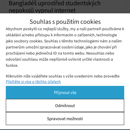
Bangladéš uprostřed studentských
nepokojů vypnul internet
Sobota 20. 07. 2024
Samuel
Souhlas s použitím cookies
V Bangladéši došlo k úplnému vypnutí internetu, protože se
Abychom poskytli co nejlepší služby, my a naši partneři používáme k
vláda snaží potlačit rozsáhlé studentské protesty, které si
ukládání a/nebo přístupu k informacím o zařízeních, technologie
podle agentury AFP vyžádaly již nejméně 32 mrtvých.
jako soubory cookies. Souhlas s těmito technologiemi nám a našim
partnerům umožní zpracovávat osobní údaje, jako je chování při
Apple zareagoval na nepokoje v
procházení nebo jedinečná ID na tomto webu. Nesouhlas nebo
indické továrně a pozastavil
Úterý 22. 12. 2020
Samuel
spolupráci se společností Wistron
odvolání souhlasu může nepříznivě ovlivnit určité vlastnosti a
funkce.
Kliknutím níže vyjádřete souhlas s výše uvedeným nebo proveďte
Přečtěte si více o těchto účelech
podrobnější rozhodnutí. Vaše volby budou použity pouze na tomto
webu. Nastavení můžete kdykoli změnit, včetně odvolání souhlasu,
Přijmout vše
pomocí přepínačů v Zásadách cookies nebo kliknutím na tlačítko
Spravovat souhlas ve spodní části obrazovky.
Odmítnout
Statistiky
Spravovat možnosti
KDO JSME
Ukládání a/nebo přístup k informacím v zařízení, Porozumění
publiku prostřednictvím statistik nebo kombinací údajů z