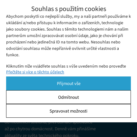
Takto vypadá návrat do zemské atmosféry
Souhlas s použitím cookies
z pohledu vesmírného modulu
Abychom poskytli co nejlepší služby, my a naši partneři používáme k
Pondělí 04. 03. 2024
Samuel
Neuvěřitelné záběry zveřejněné společností Varda Space
ukládání a/nebo přístupu k informacím o zařízeních, technologie
jako soubory cookies. Souhlas s těmito technologiemi nám a našim
Industries nám zprostředkovaly, jak vypadá návrat vesmírné
partnerům umožní zpracovávat osobní údaje, jako je chování při
kapsle na Zemi...
procházení nebo jedinečná ID na tomto webu. Nesouhlas nebo
odvolání souhlasu může nepříznivě ovlivnit určité vlastnosti a
funkce.
Kliknutím níže vyjádřete souhlas s výše uvedeným nebo proveďte
Přečtěte si více o těchto účelech
podrobnější rozhodnutí. Vaše volby budou použity pouze na tomto
webu. Nastavení můžete kdykoli změnit, včetně odvolání souhlasu,
Přijmout vše
pomocí přepínačů v Zásadách cookies nebo kliknutím na tlačítko
Spravovat souhlas ve spodní části obrazovky.
Odmítnout
KDO JSME
Statistiky
Spravovat možnosti
Jsme web zajímající se o technologické novinky
Ukládání a/nebo přístup k informacím v zařízení, Porozumění
od mobilních telefonů, přes domácí spotřebiče
publiku prostřednictvím statistik nebo kombinací údajů z
různých zdrojů.
až po chytrou domácnost. Denně vám přinášíme
aktuality ze světa technického pokroku,