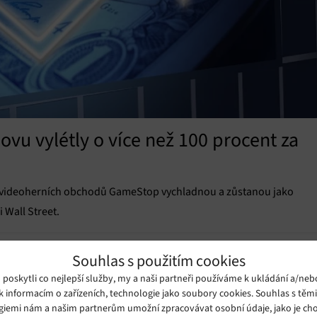
u vylétly o více než 100 procent za
ě videoherních obchodů GameStop vychladnou a zůstanou jako
 Wall Street.
Souhlas s použitím cookies
oskytli co nejlepší služby, my a naši partneři používáme k ukládání a/neb
k informacím o zařízeních, technologie jako soubory cookies. Souhlas s těm
giemi nám a našim partnerům umožní zpracovávat osobní údaje, jako je cho