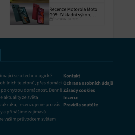
Recenze Motorola Moto
G05: Základní výkon,
Čtvrtek 07. 08. 2025
skvělá výdrž
y aktivní
mající se o technologické
Kontakt
obilních telefonů, přes domácí
Ochrana osobních údajů
ž po chytrou domácnost. Denně
Zásady cookies
 aktuality ze světa
Inzerce
pokroku, recenzujeme pro vás
Pravidla soutěže
y a přinášíme zajímavá
me vaším průvodcem světem