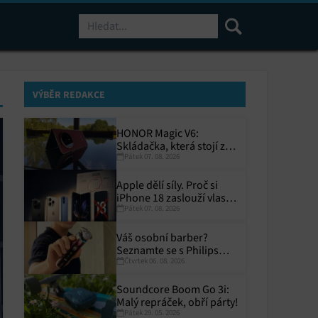
Hledat
VÝBĚR REDAKCE
HONOR Magic V6:
Skládačka, která stojí za
Pátek 07. 08. 2026
to
Apple dělí síly. Proč si
iPhone 18 zaslouží vlastní
Pátek 07. 08. 2026
termín?
Váš osobní barber?
Seznamte se s Philips
Čtvrtek 06. 08. 2026
i9000 Prestige Ultra
Soundcore Boom Go 3i:
Malý repráček, obří párty!
Pátek 29. 05. 2026