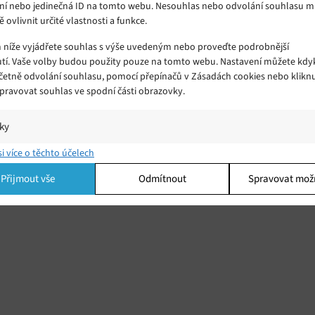
ní nebo jedinečná ID na tomto webu. Nesouhlas nebo odvolání souhlasu 
ě ovlivnit určité vlastnosti a funkce.
m níže vyjádřete souhlas s výše uvedeným nebo proveďte podrobnější
tí. Vaše volby budou použity pouze na tomto webu. Nastavení můžete kdyk
včetně odvolání souhlasu, pomocí přepínačů v Zásadách cookies nebo klikn
Spravovat souhlas ve spodní části obrazovky.
iky
áme
í a/nebo přístup k informacím v zařízení, Porozumění publiku prostřednict
si více o těchto účelech
ik nebo kombinací údajů z různých zdrojů.
Přijmout vše
Odmítnout
Spravovat mož
ing
í a/nebo přístup k informacím v zařízení, Použití omezených údajů k výběr
 Vytváření profilů pro personalizovanou reklamu, Používání profilů k výběr
lizované reklamy, Vytváření profilů pro personalizovaný obsah, Používání
 pro výběr personalizovaného obsahu, Použití omezených údajů k výběru
.
Vžd