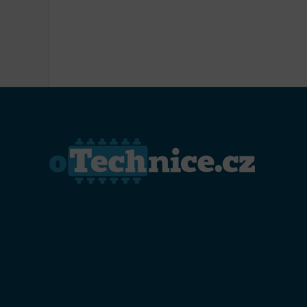
Přiřazo
zařízen
Zajiště
Poskyto
ochrany