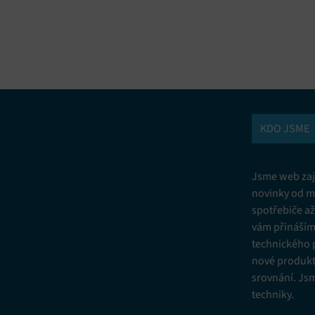
vání a kombinování údajů z jiných zdrojů údajů, Propojení různých
í, Identifikace zařízení na základě automaticky přenášených informací.
ní bezpečnosti, předcházení a zjišťování podvodů a odstraňování chyb,
vání a zobrazování reklamy a obsahu, Ukládání a sdělování voleb
Vžd
 osobních údajů.
KDO JSME
Jsme web zají
novinky od m
spotřebiče a
vám přinášíme
technického 
nové produkt
srovnání. Js
techniky.