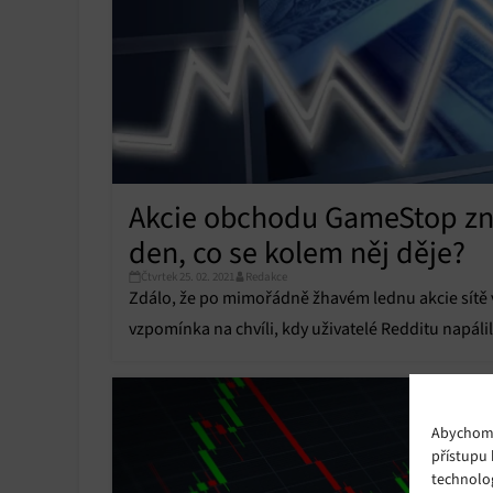
Akcie obchodu GameStop znov
den, co se kolem něj děje?
Čtvrtek 25. 02. 2021
Redakce
Zdálo, že po mimořádně žhavém lednu akcie sít
vzpomínka na chvíli, kdy uživatelé Redditu napálili
Abychom p
přístupu 
technolo