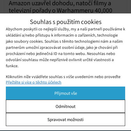
Amazon uzavřel dohodu, natočí filmy a
televizní pořady o Warhammeru 40,000
Pondělí 18. 12. 2023
Samuel
Souhlas s použitím cookies
Zajímavou spolupráci oznámily společnosti Amazon a Games
Abychom poskytli co nejlepší služby, my a naši partneři používáme k
Workshop. Potvrdily totiž, že pracují na tvorbě televizních
ukládání a/nebo přístupu k informacím o zařízeních, technologie
pořadů a filmů tematicky vycházejících z oblíbené stolní hry
jako soubory cookies. Souhlas s těmito technologiemi nám a našim
Warhammer 40,000.
partnerům umožní zpracovávat osobní údaje, jako je chování při
Games Workshop a Virtual Realms
procházení nebo jedinečná ID na tomto webu. Nesouhlas nebo
oznámily novou mobilní hru
Čtvrtek 29. 08. 2019
Redakce
Warhammer: Odyssey
odvolání souhlasu může nepříznivě ovlivnit určité vlastnosti a
funkce.
Kliknutím níže vyjádřete souhlas s výše uvedeným nebo proveďte
Přečtěte si více o těchto účelech
podrobnější rozhodnutí. Vaše volby budou použity pouze na tomto
webu. Nastavení můžete kdykoli změnit, včetně odvolání souhlasu,
Přijmout vše
pomocí přepínačů v Zásadách cookies nebo kliknutím na tlačítko
Spravovat souhlas ve spodní části obrazovky.
Odmítnout
Statistiky
Spravovat možnosti
KDO JSME
Ukládání a/nebo přístup k informacím v zařízení, Porozumění
publiku prostřednictvím statistik nebo kombinací údajů z