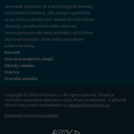
různých zdrojů.
Jsme web zajímající se o technologické novinky
od mobilních telefonů, přes domácí spotřebiče
až po chytrou domácnost. Denně vám přinášíme
Marketing
aktuality ze světa technického pokroku,
Ukládání a/nebo přístup k informacím v zařízení, Použití
recenzujeme pro vás nové produkty a přinášíme
omezených údajů k výběru reklam, Vytváření profilů pro
zajímavá srovnání. Jsme vaším průvodcem
personalizovanou reklamu, Používání profilů k výběru
personalizované reklamy, Vytváření profilů pro
světem techniky.
personalizovaný obsah, Používání profilů pro výběr
Kontakt
personalizovaného obsahu, Použití omezených údajů k výběru
Ochrana osobních údajů
obsahu.
Zásady cookies
Inzerce
Funkce
Vždy aktivní
Pravidla soutěže
Přiřazování a kombinování údajů z jiných zdrojů
údajů, Propojení různých zařízení, Identifikace
Copyright © 2026 oTechnice.cz. All rights reserved. Obsah je
zařízení na základě automaticky přenášených
chráněný autorským zákonem a jeho šíření je zakázáno. V případě
informací.
dotazů nás prosím kontaktujte na
redakce@otechnice.cz
Nastavení souhlasu s cookies
Zajištění bezpečnosti, předcházení a zjišťování
podvodů a odstraňování chyb, Poskytování a
Vždy aktivní
zobrazování reklamy a obsahu, Ukládání a sdělování
voleb ochrany osobních údajů.