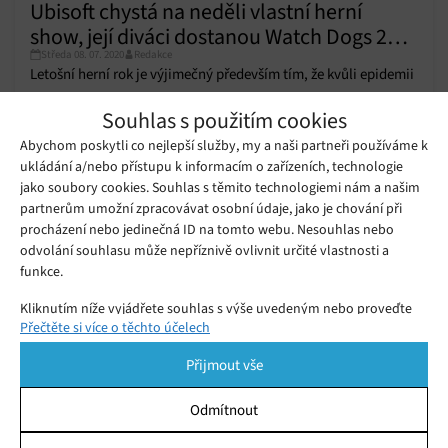
Ubisoft chystá na neděli vlastní herní
show, její diváci dostanou Watch Dogs 2
Středa 08. 07. 2020
Redakce
zdarma
Letošní herní rok je výjimečný především tím, že kvůli epidemii
onemocnění Covid-19 neproběhnou velké herní tiskové
Souhlas s použitím cookies
konference.
Abychom poskytli co nejlepší služby, my a naši partneři používáme k
ukládání a/nebo přístupu k informacím o zařízeních, technologie
To nejlepší z tiskové konference E3:
Nový díl Watch Dogs, velké přídavky
jako soubory cookies. Souhlas s těmito technologiemi nám a našim
Úterý 11. 06. 2019
Redakce
do Assassin’s Creed Odyssey i vlastní
partnerům umožní zpracovávat osobní údaje, jako je chování při
předplatitelská služba
procházení nebo jedinečná ID na tomto webu. Nesouhlas nebo
odvolání souhlasu může nepříznivě ovlivnit určité vlastnosti a
Ubisoft je v předvánoční náladě.
funkce.
Rozdává Watch Dogs zdarma
Úterý 07. 11. 2017
Redakce
Kliknutím níže vyjádřete souhlas s výše uvedeným nebo proveďte
Přečtěte si více o těchto účelech
podrobnější rozhodnutí. Vaše volby budou použity pouze na tomto
webu. Nastavení můžete kdykoli změnit, včetně odvolání souhlasu,
Přijmout vše
pomocí přepínačů v Zásadách cookies nebo kliknutím na tlačítko
Spravovat souhlas ve spodní části obrazovky.
Odmítnout
Statistiky