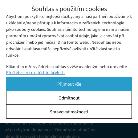
Nejnovější aktualizace přináší do Apple
Souhlas s použitím cookies
Watch vylepšenou funkci, která uživatele
Abychom poskytli co nejlepší služby, my a naši partneři používáme k
Úterý 15. 12. 2020
Samuel
upozorní na případné problémy se srdcem
Nejnovější aktualizace iOS 14.3 a watchOS 7.2 přinášejí řadu
ukládání a/nebo přístupu k informacím o zařízeních, technologie
jako soubory cookies. Souhlas s těmito technologiemi nám a našim
změn.
partnerům umožní zpracovávat osobní údaje, jako je chování při
procházení nebo jedinečná ID na tomto webu. Nesouhlas nebo
odvolání souhlasu může nepříznivě ovlivnit určité vlastnosti a
funkce.
Kliknutím níže vyjádřete souhlas s výše uvedeným nebo proveďte
Přečtěte si více o těchto účelech
podrobnější rozhodnutí. Vaše volby budou použity pouze na tomto
webu. Nastavení můžete kdykoli změnit, včetně odvolání souhlasu,
Přijmout vše
pomocí přepínačů v Zásadách cookies nebo kliknutím na tlačítko
Spravovat souhlas ve spodní části obrazovky.
Odmítnout
KDO JSME
Statistiky
Spravovat možnosti
Jsme web zajímající se o technologické novinky
Ukládání a/nebo přístup k informacím v zařízení, Porozumění
od mobilních telefonů, přes domácí spotřebiče
publiku prostřednictvím statistik nebo kombinací údajů z
různých zdrojů.
až po chytrou domácnost. Denně vám přinášíme
aktuality ze světa technického pokroku,