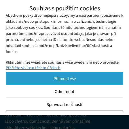
Google omezuje aplikace umožňující
Souhlas s použitím cookies
prodej marihuany
Abychom poskytli co nejlepší služby, my a naši partneři používáme k
Pátek 31. 05. 2019
Redakce
Prodej marihuany je na mnoha místech světa, včetně
ukládání a/nebo přístupu k informacím o zařízeních, technologie
jako soubory cookies. Souhlas s těmito technologiemi nám a našim
některých států USA zcela legální.
partnerům umožní zpracovávat osobní údaje, jako je chování při
procházení nebo jedinečná ID na tomto webu. Nesouhlas nebo
odvolání souhlasu může nepříznivě ovlivnit určité vlastnosti a
funkce.
Kliknutím níže vyjádřete souhlas s výše uvedeným nebo proveďte
Přečtěte si více o těchto účelech
podrobnější rozhodnutí. Vaše volby budou použity pouze na tomto
webu. Nastavení můžete kdykoli změnit, včetně odvolání souhlasu,
Přijmout vše
pomocí přepínačů v Zásadách cookies nebo kliknutím na tlačítko
Spravovat souhlas ve spodní části obrazovky.
Odmítnout
KDO JSME
Statistiky
Spravovat možnosti
Jsme web zajímající se o technologické novinky
Ukládání a/nebo přístup k informacím v zařízení, Porozumění
od mobilních telefonů, přes domácí spotřebiče
publiku prostřednictvím statistik nebo kombinací údajů z
různých zdrojů.
až po chytrou domácnost. Denně vám přinášíme
aktuality ze světa technického pokroku,