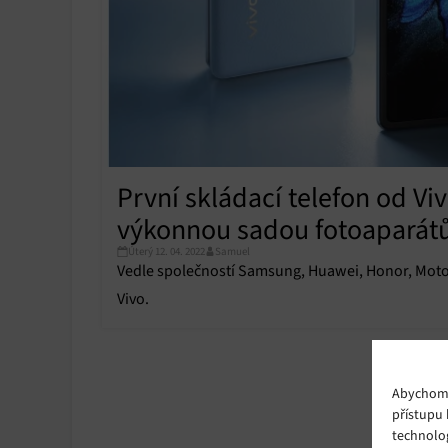
První skládací telefon od Vi
výkonnou sadou fotoaparát
Úterý 12. 04. 2022
Samuel
Vedle společností Samsung, Huawei, Honor, Motoro
Vivo.
Abychom p
přístupu 
technolo