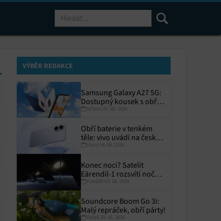
Hledat
VÝBĚR REDAKCE
Samsung Galaxy A27 5G:
Dostupný kousek s obřím
Středa 05. 08. 2026
displejem
Obří baterie v tenkém
těle: vivo uvádí na český
Úterý 04. 08. 2026
trh V70 Lite 5G
Konec noci? Satelit
Eärendil-1 rozsvítí noční
Pondělí 03. 08. 2026
Zemi
Soundcore Boom Go 3i:
Malý repráček, obří párty!
Pátek 29. 05. 2026