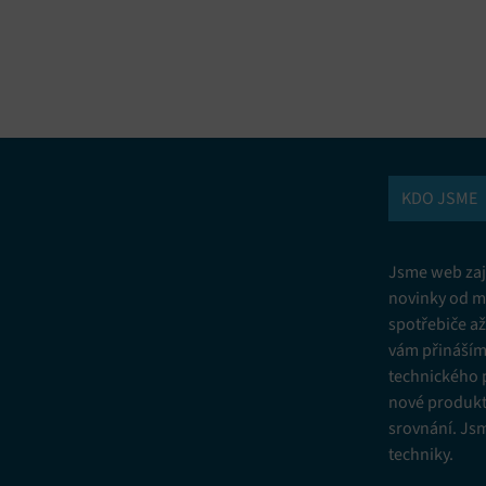
vání a kombinování údajů z jiných zdrojů údajů, Propojení různých
í, Identifikace zařízení na základě automaticky přenášených informací.
ní bezpečnosti, předcházení a zjišťování podvodů a odstraňování chyb,
vání a zobrazování reklamy a obsahu, Ukládání a sdělování voleb
Vžd
 osobních údajů.
KDO JSME
Jsme web zají
novinky od m
spotřebiče a
vám přinášíme
technického 
nové produkt
srovnání. Js
techniky.