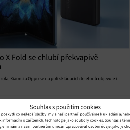
vo X Fold se chlubí překvapivě
ů
la, Xiaomi a Oppo se na poli skládacích telefonů objevuje i
Souhlas s použitím cookies
oskytli co nejlepší služby, my a naši partneři používáme k ukládání a/neb
k informacím o zařízeních, technologie jako soubory cookies. Souhlas s těm
giemi nám a našim partnerům umožní zpracovávat osobní údaje, jako je cho