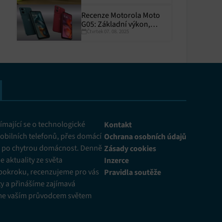
Recenze Motorola Moto
G05: Základní výkon,
Čtvrtek 07. 08. 2025
skvělá výdrž
y aktivní
mající se o technologické
Kontakt
obilních telefonů, přes domácí
Ochrana osobních údajů
ž po chytrou domácnost. Denně
Zásady cookies
 aktuality ze světa
Inzerce
pokroku, recenzujeme pro vás
Pravidla soutěže
y a přinášíme zajímavá
me vaším průvodcem světem