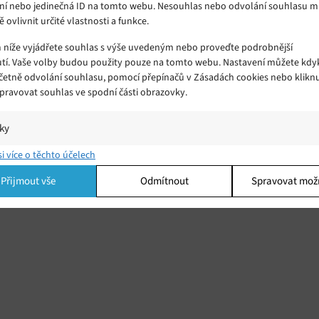
ní nebo jedinečná ID na tomto webu. Nesouhlas nebo odvolání souhlasu 
ě ovlivnit určité vlastnosti a funkce.
m níže vyjádřete souhlas s výše uvedeným nebo proveďte podrobnější
tí. Vaše volby budou použity pouze na tomto webu. Nastavení můžete kdyk
včetně odvolání souhlasu, pomocí přepínačů v Zásadách cookies nebo klikn
Spravovat souhlas ve spodní části obrazovky.
iky
í a/nebo přístup k informacím v zařízení, Porozumění publiku prostřednict
si více o těchto účelech
ik nebo kombinací údajů z různých zdrojů.
Přijmout vše
Odmítnout
Spravovat mož
ing
í a/nebo přístup k informacím v zařízení, Použití omezených údajů k výběr
 Vytváření profilů pro personalizovanou reklamu, Používání profilů k výběr
lizované reklamy, Vytváření profilů pro personalizovaný obsah, Používání
 pro výběr personalizovaného obsahu, Použití omezených údajů k výběru
.
Vžd