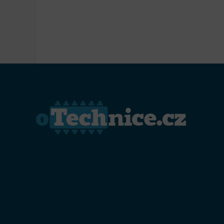
Přiřazo
zařízen
Zajiště
Poskyto
ochrany