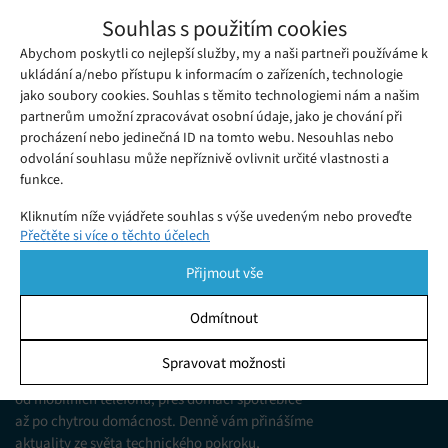
YouTube zavádí nová věková omezení pro
Souhlas s použitím cookies
videa se zbraněmi
Abychom poskytli co nejlepší služby, my a naši partneři používáme k
Čtvrtek 06. 06. 2024
Gabriela
YouTube v tichosti zavedl změnu zásad, která omezí věk pro
ukládání a/nebo přístupu k informacím o zařízeních, technologie
jako soubory cookies. Souhlas s těmito technologiemi nám a našim
některá videa týkající se zbraní a jiná videa zcela zakáže.
partnerům umožní zpracovávat osobní údaje, jako je chování při
procházení nebo jedinečná ID na tomto webu. Nesouhlas nebo
odvolání souhlasu může nepříznivě ovlivnit určité vlastnosti a
funkce.
Kliknutím níže vyjádřete souhlas s výše uvedeným nebo proveďte
Přečtěte si více o těchto účelech
podrobnější rozhodnutí. Vaše volby budou použity pouze na tomto
webu. Nastavení můžete kdykoli změnit, včetně odvolání souhlasu,
Přijmout vše
pomocí přepínačů v Zásadách cookies nebo kliknutím na tlačítko
Spravovat souhlas ve spodní části obrazovky.
Odmítnout
KDO JSME
Statistiky
Spravovat možnosti
Jsme web zajímající se o technologické novinky
Ukládání a/nebo přístup k informacím v zařízení, Porozumění
od mobilních telefonů, přes domácí spotřebiče
publiku prostřednictvím statistik nebo kombinací údajů z
různých zdrojů.
až po chytrou domácnost. Denně vám přinášíme
aktuality ze světa technického pokroku,