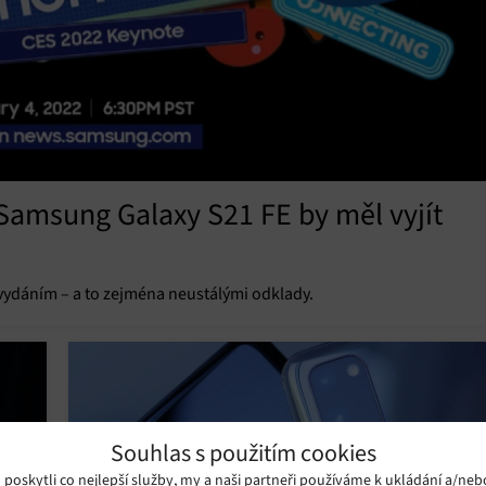
Samsung Galaxy S21 FE by měl vyjít
vydáním – a to zejména neustálými odklady.
Souhlas s použitím cookies
oskytli co nejlepší služby, my a naši partneři používáme k ukládání a/neb