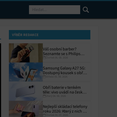
Hledat
VÝBĚR REDAKCE
Váš osobní barber?
Seznamte se s Philips
Čtvrtek 06. 08. 2026
i9000 Prestige Ultra
Samsung Galaxy A27 5G:
Dostupný kousek s obřím
Středa 05. 08. 2026
displejem
Obří baterie v tenkém
těle: vivo uvádí na český
Úterý 04. 08. 2026
trh V70 Lite 5G
Nejlepší skládací telefony
roku 2026: Který z nich si
Čtvrtek 30. 07. 2026
zaslouží místo ve vaší