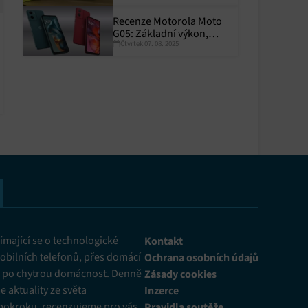
Recenze Motorola Moto
y aktivní
G05: Základní výkon,
Čtvrtek 07. 08. 2025
skvělá výdrž
y aktivní
mající se o technologické
Kontakt
obilních telefonů, přes domácí
Ochrana osobních údajů
ž po chytrou domácnost. Denně
Zásady cookies
 aktuality ze světa
Inzerce
pokroku, recenzujeme pro vás
Pravidla soutěže