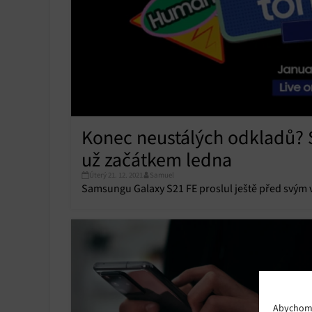
Konec neustálých odkladů? 
už začátkem ledna
Úterý 21. 12. 2021
Samuel
Samsungu Galaxy S21 FE proslul ještě před svým 
Abychom p