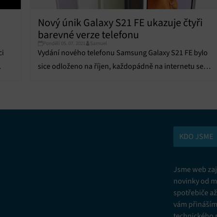
Vžd
Nový únik Galaxy S21 FE ukazuje čtyři
barevné verze telefonu
vání a kombinování údajů z jiných zdrojů údajů, Propojení různých
í, Identifikace zařízení na základě automaticky přenášených informací.
Pondělí 05. 07. 2021
Samuel
ci
Vydání nového telefonu Samsung Galaxy S21 FE bylo
ní bezpečnosti, předcházení a zjišťování podvodů a odstraňování chyb,
sice odloženo na říjen, každopádně na internetu se
vání a zobrazování reklamy a obsahu, Ukládání a sdělování voleb
Vžd
objevil další únik.
 osobních údajů.
KDO JSME
Jsme web zají
novinky od m
spotřebiče a
vám přinášíme
technického 