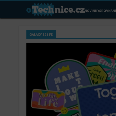
NOVINKY
SROVNÁNÍ
GALAXY S21 FE