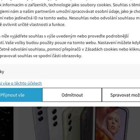
k informacím o zařízeních, technologie jako soubory cookies. Souhlas s těm
giemi nám a našim partnerům umožní zpracovávat osobní údaje, jako je cho
ní nebo jedinečná ID na tomto webu. Nesouhlas nebo odvolání souhlasu 
ě ovlivnit určité vlastnosti a funkce.
Samsung Galaxy S21 FE by se mohl na
m níže vyjádřete souhlas s výše uvedeným nebo proveďte podrobnější
 že
trhu objevit už příští týden
tí. Vaše volby budou použity pouze na tomto webu. Nastavení můžete kdyk
Úterý 31. 08. 2021
Samuel
včetně odvolání souhlasu, pomocí přepínačů v Zásadách cookies nebo klikn
Pokud už netrpělivě očekáváte uvedení nového
Spravovat souhlas ve spodní části obrazovky.
telefonu Samsung Galaxy S21 FE na trh, možná se
iky
dočkáte dříve, než se původně zdálo.
í a/nebo přístup k informacím v zařízení, Porozumění publiku prostřednict
si více o těchto účelech
ik nebo kombinací údajů z různých zdrojů.
Přijmout vše
Odmítnout
Spravovat mož
ing
í a/nebo přístup k informacím v zařízení, Použití omezených údajů k výběr
 Vytváření profilů pro personalizovanou reklamu, Používání profilů k výběr
lizované reklamy, Vytváření profilů pro personalizovaný obsah, Používání
 pro výběr personalizovaného obsahu, Použití omezených údajů k výběru
.