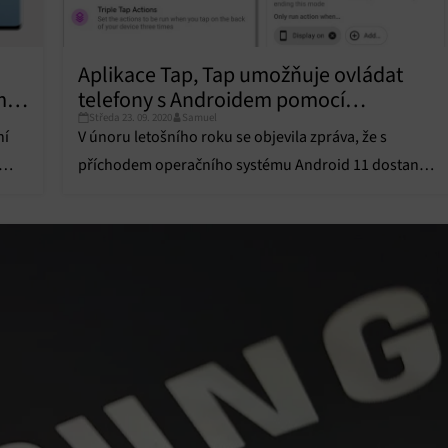
Aplikace Tap, Tap umožňuje ovládat
m
telefony s Androidem pomocí
Středa 23. 09. 2020
Samuel
poklepání na zadní stranu
ní
V únoru letošního roku se objevila zpráva, že s
příchodem operačního systému Android 11 dostanou
ou o
telefony Pixel zajímavou funkci.