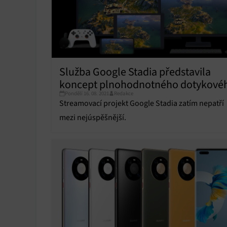
Služba Google Stadia představila
koncept plnohodnotného dotykové
Pondělí 16. 08. 2021
Redakce
ovládání, cílí na strategické hry
Streamovací projekt Google Stadia zatím nepatří
mezi nejúspěšnější.