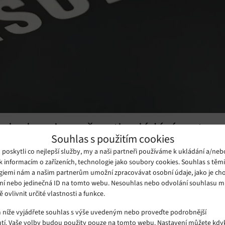
ch ukazuje možnosti ovládání gesty
Souhlas s použitím cookies
dstaveny spolu s dalšími produkty Samsungu příští týden ve
oskytli co nejlepší služby, my a naši partneři používáme k ukládání a/neb
k informacím o zařízeních, technologie jako soubory cookies. Souhlas s těm
giemi nám a našim partnerům umožní zpracovávat osobní údaje, jako je cho
ní nebo jedinečná ID na tomto webu. Nesouhlas nebo odvolání souhlasu 
ě ovlivnit určité vlastnosti a funkce.
m níže vyjádřete souhlas s výše uvedeným nebo proveďte podrobnější
tí. Vaše volby budou použity pouze na tomto webu. Nastavení můžete kdyk