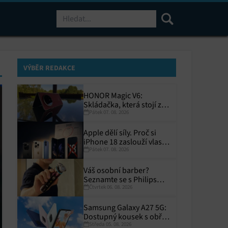
Hledat
VÝBĚR REDAKCE
HONOR Magic V6:
Skládačka, která stojí za
Pátek 07. 08. 2026
to
Apple dělí síly. Proč si
iPhone 18 zaslouží vlastní
Pátek 07. 08. 2026
termín?
Váš osobní barber?
Seznamte se s Philips
Čtvrtek 06. 08. 2026
i9000 Prestige Ultra
Samsung Galaxy A27 5G:
Dostupný kousek s obřím
Středa 05. 08. 2026
displejem