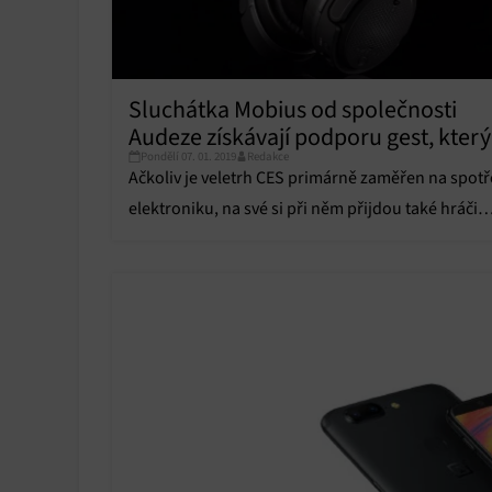
Poskyto
ochrany
Sluchátka Mobius od společnosti
Audeze získávají podporu gest, kter
Pondělí 07. 01. 2019
Redakce
bude možné ovládat hry
Ačkoliv je veletrh CES primárně zaměřen na spot
elektroniku, na své si při něm přijdou také hráči
počítačových her.