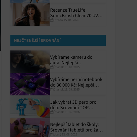
Recenze TrueLife
SonicBrush Clean70 UV:
Středa 15. 04. 2026
Precizní a hygienický
NEJČTENĚJŠÍ SROVNÁNÍ
Vybíráme kameru do
auta: Nejlepší
Čtvrtek 16. 10. 2025
autokamery roku 2025
Vybíráme herní notebook
do 30 000 Kč: Nejlepší
Čtvrtek 11. 09. 2025
modely pro rok 2025
Jak vybrat 3D pero pro
děti: Srovnání TOP
Čtvrtek 18. 06. 2026
modelů
Nejlepší tablet do školy:
Srovnání tabletů pro žáky
Úterý 12. 08. 2025
a studenty