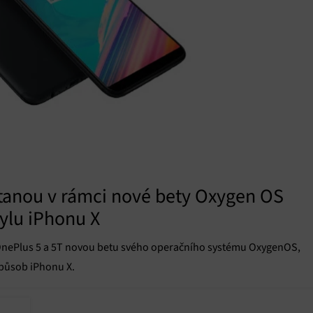
stanou v rámci nové bety Oxygen OS
tylu iPhonu X
OnePlus 5 a 5T novou betu svého operačního systému OxygenOS,
způsob iPhonu X.