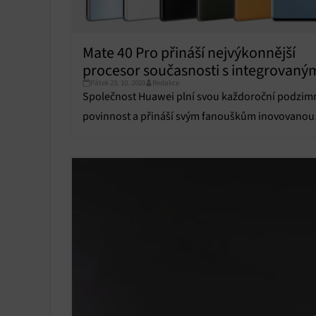
Mate 40 Pro přináší nejvýkonnější
procesor současnosti s integrovaný
Pátek 23. 10. 2020
Redakce
5G modemem
Společnost Huawei plní svou každoroční podzim
povinnost a přináší svým fanouškům inovovanou
verzi své vlajkové lodi s podtitulem Mate doplněn
číslovku 40 a přívlastkem Pro.