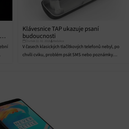
vání a zobrazování reklamy a obsahu, Ukládání a sdělování voleb
Vžd
 osobních údajů.
Klávesnice TAP ukazuje psaní
ými
budoucnosti
Čtvrtek 22. 02. 2018
Redakce
řební
V časech klasických tlačítkových telefonů nebyl, po
chvíli cviku, problém psát SMS nebo poznámky
poslepu.