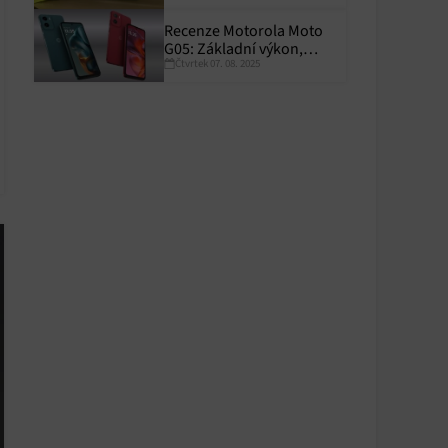
Recenze Motorola Moto
G05: Základní výkon,
Čtvrtek 07. 08. 2025
skvělá výdrž