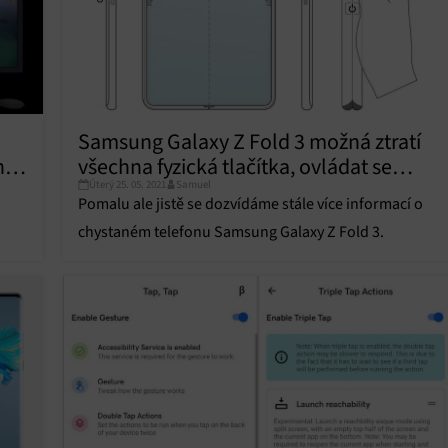
Samsung Galaxy Z Fold 3 možná ztratí
ho
všechna fyzická tlačítka, ovládat se
Úterý 25. 05. 2021
Samuel
bude pouze pomocí gest
Pomalu ale jistě se dozvídáme stále více informací o
chystaném telefonu Samsung Galaxy Z Fold 3.