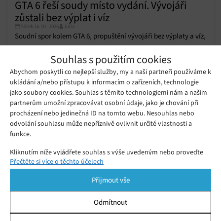
GTA 6 řeší soudy místo vydání. Vývojáři
zůstali bez výplat i víz
Pátek 16. 01. 2026
Julia
Soudní spor kolem GTA 6, propuštění vývojáři bez výplaty a víz,
úniky z Discordu i nejisté datum vydání nejočekávanější hry
Souhlas s použitím cookies
světa.
Abychom poskytli co nejlepší služby, my a naši partneři používáme k
ukládání a/nebo přístupu k informacím o zařízeních, technologie
Podívejte se na nejnovější trailer
Grand Theft Auto 6
jako soubory cookies. Souhlas s těmito technologiemi nám a našim
Středa 07. 05. 2025
Samuel
partnerům umožní zpracovávat osobní údaje, jako je chování při
procházení nebo jedinečná ID na tomto webu. Nesouhlas nebo
odvolání souhlasu může nepříznivě ovlivnit určité vlastnosti a
Vývoj Grand Theft Auto 6 už je v plném
funkce.
proudu
Sobota 05. 02. 2022
Samuel
Kliknutím níže vyjádřete souhlas s výše uvedeným nebo proveďte
Přečtěte si více o těchto účelech
podrobnější rozhodnutí. Vaše volby budou použity pouze na tomto
webu. Nastavení můžete kdykoli změnit, včetně odvolání souhlasu,
Přijmout vše
pomocí přepínačů v Zásadách cookies nebo kliknutím na tlačítko
Spravovat souhlas ve spodní části obrazovky.
Odmítnout
Statistiky