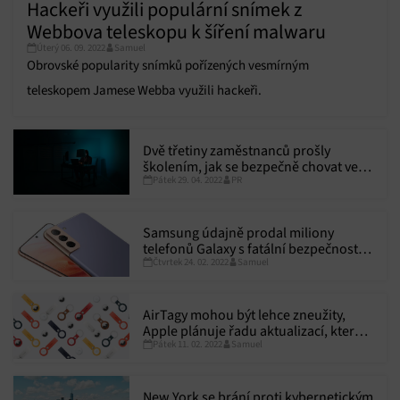
Hackeři využili populární snímek z
Webbova teleskopu k šíření malwaru
Úterý 06. 09. 2022
Samuel
Obrovské popularity snímků pořízených vesmírným
teleskopem Jamese Webba využili hackeři.
Dvě třetiny zaměstnanců prošly
školením, jak se bezpečně chovat ve
Pátek 29. 04. 2022
PR
firemní síti. Více jak třetina se přesto
velmi obává hackingu
Samsung údajně prodal miliony
telefonů Galaxy s fatální bezpečnostní
Čtvrtek 24. 02. 2022
Samuel
chybou
AirTagy mohou být lehce zneužity,
Apple plánuje řadu aktualizací, které
Pátek 11. 02. 2022
Samuel
tomu mají zabránit
New York se brání proti kybernetickým