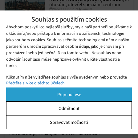
útokům, otevřel speciální centrum
Neděle 11. 07. 2021
Samuel
Souhlas s použitím cookies
Abychom poskytli co nejlepší služby, my a naši partneři používáme k
ukládání a/nebo přístupu k informacím o zařízeních, technologie
jako soubory cookies. Souhlas s těmito technologiemi nám a našim
partnerům umožní zpracovávat osobní údaje, jako je chování při
procházení nebo jedinečná ID na tomto webu. Nesouhlas nebo
odvolání souhlasu může nepříznivě ovlivnit určité vlastnosti a
funkce.
Kliknutím níže vyjádřete souhlas s výše uvedeným nebo proveďte
Přečtěte si více o těchto účelech
podrobnější rozhodnutí. Vaše volby budou použity pouze na tomto
webu. Nastavení můžete kdykoli změnit, včetně odvolání souhlasu,
Přijmout vše
pomocí přepínačů v Zásadách cookies nebo kliknutím na tlačítko
Spravovat souhlas ve spodní části obrazovky.
Hackerská databáze obsahuje již 3,2
Odmítnout
miliard e-mailů a hesel, mohou mezi nimi
Statistiky
Pondělí 08. 02. 2021
Samuel
být i vaše údaje
Spravovat možnosti
Bezpečnost na internetu je palčivým problémem již řadu let.
Ukládání a/nebo přístup k informacím v zařízení, Porozumění
Pravdou ale je, že nabývá stále větší důležitosti.
publiku prostřednictvím statistik nebo kombinací údajů z