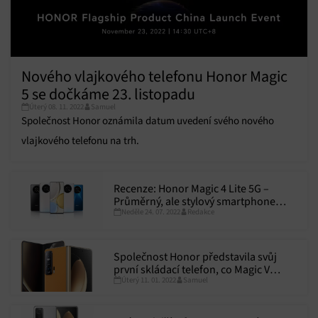
Nového vlajkového telefonu Honor Magic
5 se dočkáme 23. listopadu
Úterý 08. 11. 2022
Samuel
Společnost Honor oznámila datum uvedení svého nového
vlajkového telefonu na trh.
Recenze: Honor Magic 4 Lite 5G –
Průměrný, ale stylový smartphone
Neděle 24. 07. 2022
Redakce
střední třídy
Společnost Honor představila svůj
první skládací telefon, co Magic V
Úterý 11. 01. 2022
Samuel
nabízí?