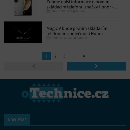
Známe další informace o prvním
skládacím telefonu značky Honor –
Pátek 07. 01. 2022
Samuel
Magic V
Magic V bude prvním skládacím
telefonem společnosti Honor
Středa 22. 12. 2021
Samuel
1
2
3
...
4
KDO JSME