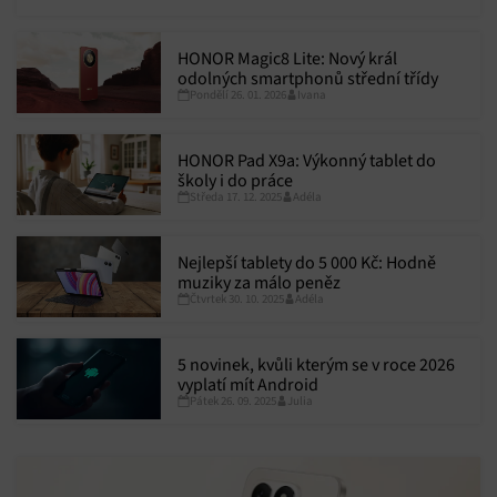
HONOR Magic8 Lite: Nový král
odolných smartphonů střední třídy
Pondělí 26. 01. 2026
Ivana
HONOR Pad X9a: Výkonný tablet do
školy i do práce
Středa 17. 12. 2025
Adéla
Nejlepší tablety do 5 000 Kč: Hodně
muziky za málo peněz
Čtvrtek 30. 10. 2025
Adéla
5 novinek, kvůli kterým se v roce 2026
vyplatí mít Android
Pátek 26. 09. 2025
Julia