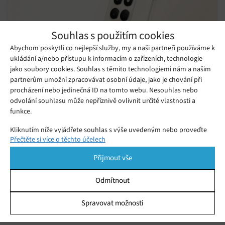
Souhlas s použitím cookies
Abychom poskytli co nejlepší služby, my a naši partneři používáme k
ukládání a/nebo přístupu k informacím o zařízeních, technologie
jako soubory cookies. Souhlas s těmito technologiemi nám a našim
partnerům umožní zpracovávat osobní údaje, jako je chování při
procházení nebo jedinečná ID na tomto webu. Nesouhlas nebo
odvolání souhlasu může nepříznivě ovlivnit určité vlastnosti a
funkce.
HONOR 400 Smart: Nový smartphone s AI
funkcemi míří do Česka
Kliknutím níže vyjádřete souhlas s výše uvedeným nebo proveďte
Pátek 12. 09. 2025
Ivana
Přečtěte si více o těchto účelech
podrobnější rozhodnutí. Vaše volby budou použity pouze na tomto
Novinka HONOR 400 Smart přináší AI funkce, odolnost IP54 a
webu. Nastavení můžete kdykoli změnit, včetně odvolání souhlasu,
Přijmout vše
6500mAh baterii. Na český trh míří v září za skvělou cenu 4 990
pomocí přepínačů v Zásadách cookies nebo kliknutím na tlačítko
Spravovat souhlas ve spodní části obrazovky.
Kč.
Odmítnout
HONOR Magic7 Pro: Několikanásobný
Statistiky
vítěz testů
Spravovat možnosti
Čtvrtek 31. 07. 2025
Gabriela
Ukládání a/nebo přístup k informacím v zařízení, Porozumění
publiku prostřednictvím statistik nebo kombinací údajů z