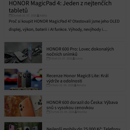
HONOR MagicPad 4: Jeden z nejtenčích
tabletů
Čtvrtek 16. 07. 2026
Adéla
Proč si koupit HONOR MagicPad 4? Otestovali jsme jeho OLED
displej, výkon, baterii i AI funkce. Výhody, nevýhody i
hodnocení najdete v recenzi.
HONOR 600 Pro: Lovec dokonalých
nočních snímků
Pátek 03. 07. 2026
Ivana
Recenze Honor Magic8 Lite: Král
výdrže a odolnosti
Středa 03. 06. 2026
Renata
HONOR 600 dorazil do Česka: Výbava
snů s vysokou cenovkou
Čtvrtek 23. 04. 2026
Monika
Nejlepší mobily do 25 000 Kč: Telefony