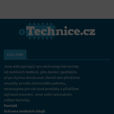
omezených údajů k výběru reklam, Vytváření profilů pro
personalizovanou reklamu, Používání profilů k výběru
personalizované reklamy, Vytváření profilů pro
personalizovaný obsah, Používání profilů pro výběr
personalizovaného obsahu, Použití omezených údajů k výběru
obsahu.
Funkce
Vždy aktivní
Přiřazování a kombinování údajů z jiných zdrojů
údajů, Propojení různých zařízení, Identifikace
KDO JSME
zařízení na základě automaticky přenášených
informací.
Jsme web zajímající se o technologické novinky
Zajištění bezpečnosti, předcházení a zjišťování
od mobilních telefonů, přes domácí spotřebiče
podvodů a odstraňování chyb, Poskytování a
až po chytrou domácnost. Denně vám přinášíme
Vždy aktivní
zobrazování reklamy a obsahu, Ukládání a sdělování
aktuality ze světa technického pokroku,
voleb ochrany osobních údajů.
recenzujeme pro vás nové produkty a přinášíme
zajímavá srovnání. Jsme vaším průvodcem
světem techniky.
Kontakt
Ochrana osobních údajů