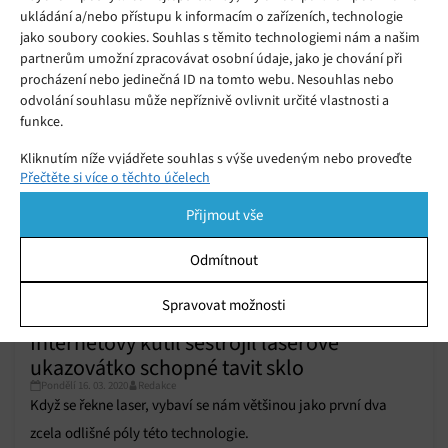
měnit svou tuhost díky částečkám
ukládání a/nebo přístupu k informacím o zařízeních, technologie
Pátek 02. 10. 2020
Redakce
speciálního kovu
jako soubory cookies. Souhlas s těmito technologiemi nám a našim
partnerům umožní zpracovávat osobní údaje, jako je chování při
procházení nebo jedinečná ID na tomto webu. Nesouhlas nebo
odvolání souhlasu může nepříznivě ovlivnit určité vlastnosti a
funkce.
Kliknutím níže vyjádřete souhlas s výše uvedeným nebo proveďte
Přečtěte si více o těchto účelech
podrobnější rozhodnutí. Vaše volby budou použity pouze na tomto
webu. Nastavení můžete kdykoli změnit, včetně odvolání souhlasu,
Přijmout vše
pomocí přepínačů v Zásadách cookies nebo kliknutím na tlačítko
Spravovat souhlas ve spodní části obrazovky.
Odmítnout
Statistiky
Spravovat možnosti
Ukládání a/nebo přístup k informacím v zařízení, Porozumění
Internetový kutil sestrojil laserové
publiku prostřednictvím statistik nebo kombinací údajů z
různých zdrojů.
ukazovátko schopné tavit sklo
Pondělí 16. 03. 2020
Redakce
Když se řekne laser, vybaví se nám většinou jako první dva
Marketing
zcela odlišné póly této technologie.
Ukládání a/nebo přístup k informacím v zařízení, Použití