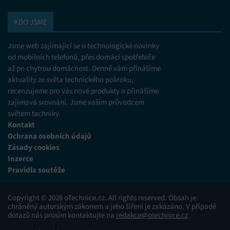
zobrazování reklamy a obsahu, Ukládání a sdělování
voleb ochrany osobních údajů.
KDO JSME
Jsme web zajímající se o technologické novinky
od mobilních telefonů, přes domácí spotřebiče
až po chytrou domácnost. Denně vám přinášíme
aktuality ze světa technického pokroku,
recenzujeme pro vás nové produkty a přinášíme
zajímavá srovnání. Jsme vaším průvodcem
světem techniky.
Kontakt
Ochrana osobních údajů
Zásady cookies
Inzerce
Pravidla soutěže
Copyright © 2026 oTechnice.cz. All rights reserved. Obsah je
chráněný autorským zákonem a jeho šíření je zakázáno. V případě
dotazů nás prosím kontaktujte na
redakce@otechnice.cz