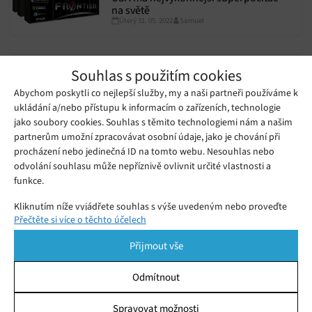
na světě
Úterý 31. 05. 2022
Samuel
Souhlas s použitím cookies
Abychom poskytli co nejlepší služby, my a naši partneři používáme k
ukládání a/nebo přístupu k informacím o zařízeních, technologie
jako soubory cookies. Souhlas s těmito technologiemi nám a našim
partnerům umožní zpracovávat osobní údaje, jako je chování při
procházení nebo jedinečná ID na tomto webu. Nesouhlas nebo
odvolání souhlasu může nepříznivě ovlivnit určité vlastnosti a
funkce.
Kliknutím níže vyjádřete souhlas s výše uvedeným nebo proveďte
Přečtěte si více o těchto účelech
podrobnější rozhodnutí. Vaše volby budou použity pouze na tomto
Realme se na veletrhu MWC 2022
webu. Nastavení můžete kdykoli změnit, včetně odvolání souhlasu,
Přijmout vše
pomocí přepínačů v Zásadách cookies nebo kliknutím na tlačítko
pochlubilo nejrychlejší 150W nabíjecí
Spravovat souhlas ve spodní části obrazovky.
Pondělí 28. 02. 2022
Samuel
technologií na světě
Odmítnout
Dnešním dnem začal veletrh MWC 2022. Jednou z dosud
Statistiky
nejzajímavějších novinek, které byly představeny, je bezesporu
Spravovat možnosti