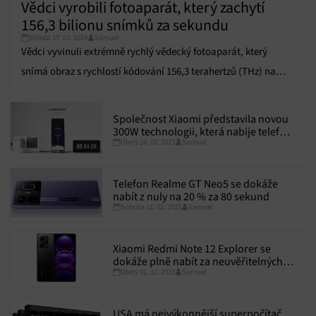
Vědci vyrobili fotoaparát, který zachytí
156,3 bilionu snímků za sekundu
Středa 27. 03. 2024
Samuel
Vědci vyvinuli extrémně rychlý vědecký fotoaparát, který
snímá obraz s rychlostí kódování 156,3 terahertzů (THz) na
jednotlivé pixely, což odpovídá 156,3 bilionu snímků za
sekundu.
Společnost Xiaomi představila novou
300W technologii, která nabije telefon
Úterý 28. 02. 2023
Samuel
na 100 % za 5 minut
Telefon Realme GT Neo5 se dokáže
nabít z nuly na 20 % za 80 sekund
Sobota 11. 02. 2023
Samuel
Xiaomi Redmi Note 12 Explorer se
dokáže plně nabít za neuvěřitelných 9
Úterý 01. 11. 2022
Samuel
minut
USA má nejvýkonnější superpočítač