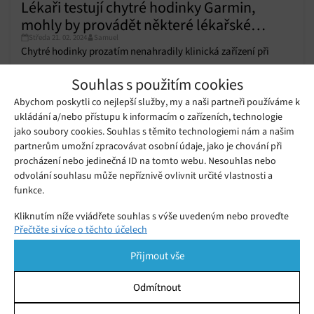
Lékaři testují chytré hodinky Garmin,
mohly by provádět některé lékařské
Středa 21. 02. 2024
Samuel
úkony
Chytré hodinky prozatím nenahradily klinická zařízení při
návštěvě nemocnice kvůli nedostatečné přesnosti a
Souhlas s použitím cookies
spolehlivosti.
Abychom poskytli co nejlepší služby, my a naši partneři používáme k
ukládání a/nebo přístupu k informacím o zařízeních, technologie
Kanadský anesteziolog přišel s
konstrukcí, díky které zvládne jeden
jako soubory cookies. Souhlas s těmito technologiemi nám a našim
Čtvrtek 26. 03. 2020
Redakce
plicní ventilátor pomoci více
partnerům umožní zpracovávat osobní údaje, jako je chování při
pacientům
procházení nebo jedinečná ID na tomto webu. Nesouhlas nebo
odvolání souhlasu může nepříznivě ovlivnit určité vlastnosti a
Italští makeři navrhli speciální
funkce.
respirátor pro pacienty těžce
Středa 18. 03. 2020
Redakce
postižené koronavirem, tisknou je na
Kliknutím níže vyjádřete souhlas s výše uvedeným nebo proveďte
3D tiskárně
Přečtěte si více o těchto účelech
podrobnější rozhodnutí. Vaše volby budou použity pouze na tomto
webu. Nastavení můžete kdykoli změnit, včetně odvolání souhlasu,
Přijmout vše
pomocí přepínačů v Zásadách cookies nebo kliknutím na tlačítko
Spravovat souhlas ve spodní části obrazovky.
Odmítnout
Statistiky