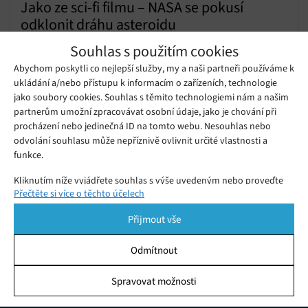
Jako ze sci-fi filmu – NASA se pokusí
odklonit dráhu asteroidu
Středa 24. 11. 2021
Samuel
Souhlas s použitím cookies
Dnes 24. listopadu odstartovala jedna z nejzajímavějších
Abychom poskytli co nejlepší služby, my a naši partneři používáme k
vesmírných misí poslední doby.
ukládání a/nebo přístupu k informacím o zařízeních, technologie
jako soubory cookies. Souhlas s těmito technologiemi nám a našim
partnerům umožní zpracovávat osobní údaje, jako je chování při
Studie ukazuje, že budoucnost solární
procházení nebo jedinečná ID na tomto webu. Nesouhlas nebo
energie by mohla být v oboustranných
Sobota 06. 06. 2020
Redakce
pohyblivých panelech
odvolání souhlasu může nepříznivě ovlivnit určité vlastnosti a
funkce.
Kliknutím níže vyjádřete souhlas s výše uvedeným nebo proveďte
Přečtěte si více o těchto účelech
podrobnější rozhodnutí. Vaše volby budou použity pouze na tomto
webu. Nastavení můžete kdykoli změnit, včetně odvolání souhlasu,
Přijmout vše
pomocí přepínačů v Zásadách cookies nebo kliknutím na tlačítko
Spravovat souhlas ve spodní části obrazovky.
Odmítnout
Statistiky
Spravovat možnosti
KDO JSME
Ukládání a/nebo přístup k informacím v zařízení, Porozumění
publiku prostřednictvím statistik nebo kombinací údajů z