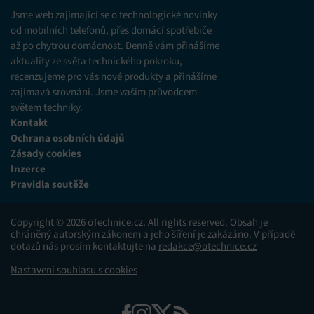
různých zdrojů.
Jsme web zajímající se o technologické novinky
od mobilních telefonů, přes domácí spotřebiče
až po chytrou domácnost. Denně vám přinášíme
Marketing
aktuality ze světa technického pokroku,
Ukládání a/nebo přístup k informacím v zařízení, Použití
recenzujeme pro vás nové produkty a přinášíme
omezených údajů k výběru reklam, Vytváření profilů pro
zajímavá srovnání. Jsme vaším průvodcem
personalizovanou reklamu, Používání profilů k výběru
personalizované reklamy, Vytváření profilů pro
světem techniky.
personalizovaný obsah, Používání profilů pro výběr
Kontakt
personalizovaného obsahu, Použití omezených údajů k výběru
Ochrana osobních údajů
obsahu.
Zásady cookies
Inzerce
Funkce
Vždy aktivní
Pravidla soutěže
Přiřazování a kombinování údajů z jiných zdrojů
údajů, Propojení různých zařízení, Identifikace
Copyright © 2026 oTechnice.cz. All rights reserved. Obsah je
zařízení na základě automaticky přenášených
chráněný autorským zákonem a jeho šíření je zakázáno. V případě
informací.
dotazů nás prosím kontaktujte na
redakce@otechnice.cz
Nastavení souhlasu s cookies
Zajištění bezpečnosti, předcházení a zjišťování
podvodů a odstraňování chyb, Poskytování a
Vždy aktivní
zobrazování reklamy a obsahu, Ukládání a sdělování
voleb ochrany osobních údajů.