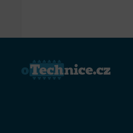
Přiřazo
zařízen
Zajiště
Poskyto
ochrany