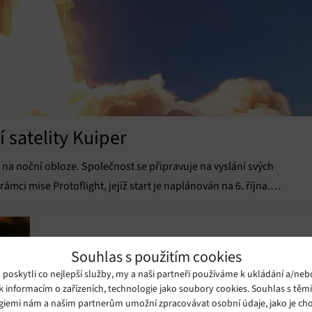
 satelity Kuiper
 na noční obloze. Společnost se připravuje na vyslání svých
ámci mise Protoflight, jejíž start je naplánován na 6. října.
 službu Starlink společnosti SpaceX. Amazon plánuje v příštích
Souhlas s použitím cookies
oskytli co nejlepší služby, my a naši partneři používáme k ukládání a/neb
k informacím o zařízeních, technologie jako soubory cookies. Souhlas s těm
giemi nám a našim partnerům umožní zpracovávat osobní údaje, jako je cho