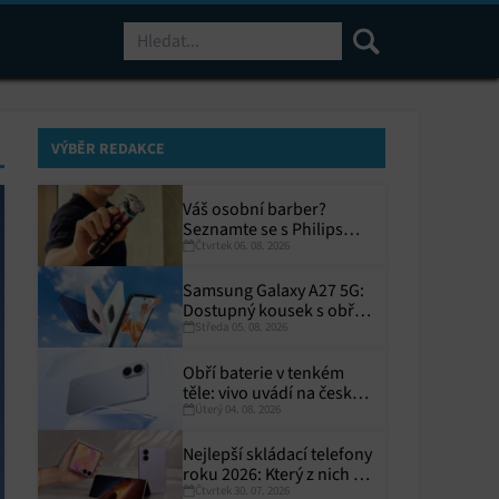
Hledat
VÝBĚR REDAKCE
Váš osobní barber?
Seznamte se s Philips
Čtvrtek 06. 08. 2026
i9000 Prestige Ultra
Samsung Galaxy A27 5G:
Dostupný kousek s obřím
Středa 05. 08. 2026
displejem
Obří baterie v tenkém
těle: vivo uvádí na český
Úterý 04. 08. 2026
trh V70 Lite 5G
Nejlepší skládací telefony
roku 2026: Který z nich si
Čtvrtek 30. 07. 2026
zaslouží místo ve vaší