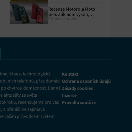
Recenze Motorola Moto
G05: Základní výkon,
Čtvrtek 07. 08. 2025
skvělá výdrž
y aktivní
mající se o technologické
Kontakt
obilních telefonů, přes domácí
Ochrana osobních údajů
ž po chytrou domácnost. Denně
Zásady cookies
 aktuality ze světa
Inzerce
pokroku, recenzujeme pro vás
Pravidla soutěže
y a přinášíme zajímavá
me vaším průvodcem světem