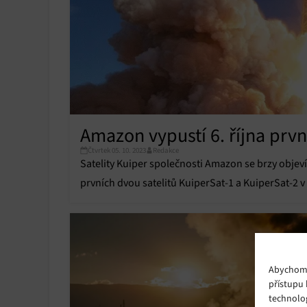
Amazon vypustí 6. října první
Čtvrtek 05. 10. 2023
Redakce
Satelity Kuiper společnosti Amazon se brzy objeví
prvních dvou satelitů KuiperSat-1 a KuiperSat-2 v r
Projekt Kuiper je odpovědí společnosti Amazon na
šesti letech…
Abychom p
přístupu 
technolo