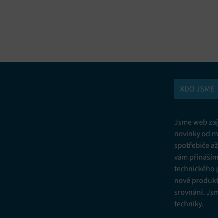
vání a kombinování údajů z jiných zdrojů údajů, Propojení různých
í, Identifikace zařízení na základě automaticky přenášených informací.
ní bezpečnosti, předcházení a zjišťování podvodů a odstraňování chyb,
vání a zobrazování reklamy a obsahu, Ukládání a sdělování voleb
Vžd
 osobních údajů.
KDO JSME
Jsme web zají
novinky od m
spotřebiče a
vám přinášíme
technického 
nové produkt
srovnání. Js
techniky.