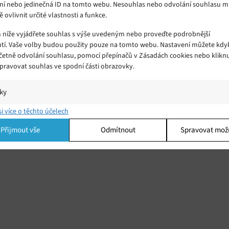
ní nebo jedinečná ID na tomto webu. Nesouhlas nebo odvolání souhlasu 
ě ovlivnit určité vlastnosti a funkce.
m níže vyjádřete souhlas s výše uvedeným nebo proveďte podrobnější
tí. Vaše volby budou použity pouze na tomto webu. Nastavení můžete kdyk
včetně odvolání souhlasu, pomocí přepínačů v Zásadách cookies nebo klikn
Spravovat souhlas ve spodní části obrazovky.
adní
ými
iky
í a/nebo přístup k informacím v zařízení, Porozumění publiku prostřednict
si více o těchto účelech
ik nebo kombinací údajů z různých zdrojů.
Přijmout vše
Odmítnout
Spravovat mož
ing
í a/nebo přístup k informacím v zařízení, Použití omezených údajů k výběr
 Vytváření profilů pro personalizovanou reklamu, Používání profilů k výběr
lizované reklamy, Vytváření profilů pro personalizovaný obsah, Používání
 pro výběr personalizovaného obsahu, Použití omezených údajů k výběru
.
Vžd