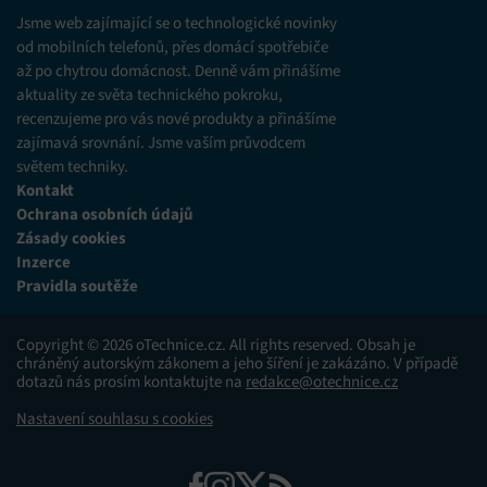
různých zdrojů.
Jsme web zajímající se o technologické novinky
od mobilních telefonů, přes domácí spotřebiče
až po chytrou domácnost. Denně vám přinášíme
Marketing
aktuality ze světa technického pokroku,
Ukládání a/nebo přístup k informacím v zařízení, Použití
recenzujeme pro vás nové produkty a přinášíme
omezených údajů k výběru reklam, Vytváření profilů pro
zajímavá srovnání. Jsme vaším průvodcem
personalizovanou reklamu, Používání profilů k výběru
personalizované reklamy, Vytváření profilů pro
světem techniky.
personalizovaný obsah, Používání profilů pro výběr
Kontakt
personalizovaného obsahu, Použití omezených údajů k výběru
Ochrana osobních údajů
obsahu.
Zásady cookies
Inzerce
Funkce
Vždy aktivní
Pravidla soutěže
Přiřazování a kombinování údajů z jiných zdrojů
údajů, Propojení různých zařízení, Identifikace
Copyright © 2026 oTechnice.cz. All rights reserved. Obsah je
zařízení na základě automaticky přenášených
chráněný autorským zákonem a jeho šíření je zakázáno. V případě
informací.
dotazů nás prosím kontaktujte na
redakce@otechnice.cz
Nastavení souhlasu s cookies
Zajištění bezpečnosti, předcházení a zjišťování
podvodů a odstraňování chyb, Poskytování a
Vždy aktivní
zobrazování reklamy a obsahu, Ukládání a sdělování
voleb ochrany osobních údajů.