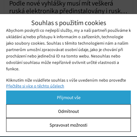
Podle nové vyhlášky musí mít veškerá
ruská elektronika předinstalovány i ruské
Pondělí 06. 01. 2020
Samuel
alternativy nejpoužívanějších aplikací
Souhlas s použitím cookies
Rusko ve druhé polovině loňského roku schválilo vyhlášku,
Abychom poskytli co nejlepší služby, my a naši partneři používáme k
která vyžaduje, aby všechny elektronické výrobky (včetně
ukládání a/nebo přístupu k informacím o zařízeních, technologie
mobilů, tabletů, počítačů, chytrých televizí apod.)
jako soubory cookies. Souhlas s těmito technologiemi nám a našim
disponovaly i ruskými předinstalovanými aplikacemi.
partnerům umožní zpracovávat osobní údaje, jako je chování při
Úřady v USA mění bezpečnostní
procházení nebo jedinečná ID na tomto webu. Nesouhlas nebo
pravidla, aby umožnili autonomním
Sobota 06. 10. 2018
Redakce
vozům vjezd na veřejné komunikace
odvolání souhlasu může nepříznivě ovlivnit určité vlastnosti a
funkce.
Kliknutím níže vyjádřete souhlas s výše uvedeným nebo proveďte
Přečtěte si více o těchto účelech
podrobnější rozhodnutí. Vaše volby budou použity pouze na tomto
webu. Nastavení můžete kdykoli změnit, včetně odvolání souhlasu,
Přijmout vše
pomocí přepínačů v Zásadách cookies nebo kliknutím na tlačítko
Spravovat souhlas ve spodní části obrazovky.
Odmítnout
Statistiky
Spravovat možnosti
KDO JSME
Ukládání a/nebo přístup k informacím v zařízení, Porozumění
publiku prostřednictvím statistik nebo kombinací údajů z