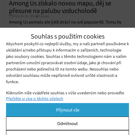
Among Us získalo novou mapu, děj se
přesune na palubu vzducholodě
Úterý 06. 04. 2021
Samuel
Among Us pomalu ale jistě ztrácí na své popularitě. Tomu by
mohla pomoci současná aktualizace, která je vůbec největší v
Souhlas s použitím cookies
historii hry.
Abychom poskytli co nejlepší služby, my a naši partneři používáme k
ukládání a/nebo přístupu k informacím o zařízeních, technologie
Vývojáři Among US prosí fanoušky o
strpení. Na změnách a vylepšeních se
jako soubory cookies. Souhlas s těmito technologiemi nám a našim
Čtvrtek 21. 01. 2021
Redakce
pracuje, jen chvíli trvají
partnerům umožní zpracovávat osobní údaje, jako je chování při
procházení nebo jedinečná ID na tomto webu. Nesouhlas nebo
odvolání souhlasu může nepříznivě ovlivnit určité vlastnosti a
Společnost Hybrid Air Vehicles plánuje
funkce.
v roce 2020 návrat velkých
Pondělí 14. 01. 2019
Redakce
vzducholodí
Kliknutím níže vyjádřete souhlas s výše uvedeným nebo proveďte
Přečtěte si více o těchto účelech
podrobnější rozhodnutí. Vaše volby budou použity pouze na tomto
webu. Nastavení můžete kdykoli změnit, včetně odvolání souhlasu,
Přijmout vše
pomocí přepínačů v Zásadách cookies nebo kliknutím na tlačítko
Spravovat souhlas ve spodní části obrazovky.
Odmítnout
Statistiky