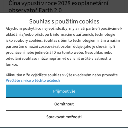
Čína vypustí v roce 2028 exoplanetární
observatoř Earth 2.0
Pátek 23. 08. 2024
Redakce
Souhlas s použitím cookies
Čína plánuje v roce 2028 vypustit exoplanetární observatoř s
Abychom poskytli co nejlepší služby, my a naši partneři používáme k
cílem odhalit potenciální druhou Zemi. Od roku 1995 bylo
ukládání a/nebo přístupu k informacím o zařízeních, technologie
nalezeno přibližně 5 000 exoplanet, ale dosud nebyla objevena
jako soubory cookies. Souhlas s těmito technologiemi nám a našim
žádná planeta velikosti Země v obyvatelné zóně hvězd
partnerům umožní zpracovávat osobní údaje, jako je chování při
Seřizování Webbova vesmírného
procházení nebo jedinečná ID na tomto webu. Nesouhlas nebo
podobných Slunci. Projekt Earth 2.0 neboli ET, který navrhla
dalekohledu je již téměř u konce,
Pondělí 25. 04. 2022
Samuel
uveden do provozu by měl být již letos
odvolání souhlasu může nepříznivě ovlivnit určité vlastnosti a
Šanghajská astronomická observatoř spadající pod Čínskou…
v létě
funkce.
Kliknutím níže vyjádřete souhlas s výše uvedeným nebo proveďte
Přečtěte si více o těchto účelech
podrobnější rozhodnutí. Vaše volby budou použity pouze na tomto
webu. Nastavení můžete kdykoli změnit, včetně odvolání souhlasu,
Přijmout vše
pomocí přepínačů v Zásadách cookies nebo kliknutím na tlačítko
Spravovat souhlas ve spodní části obrazovky.
Odmítnout
Statistiky
Spravovat možnosti
KDO JSME
Ukládání a/nebo přístup k informacím v zařízení, Porozumění
publiku prostřednictvím statistik nebo kombinací údajů z