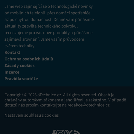
různých zdrojů.
Jsme web zajímající se o technologické novinky
od mobilních telefonů, přes domácí spotřebiče
až po chytrou domácnost. Denně vám přinášíme
Marketing
aktuality ze světa technického pokroku,
Ukládání a/nebo přístup k informacím v zařízení, Použití
recenzujeme pro vás nové produkty a přinášíme
omezených údajů k výběru reklam, Vytváření profilů pro
zajímavá srovnání. Jsme vaším průvodcem
personalizovanou reklamu, Používání profilů k výběru
personalizované reklamy, Vytváření profilů pro
světem techniky.
personalizovaný obsah, Používání profilů pro výběr
Kontakt
personalizovaného obsahu, Použití omezených údajů k výběru
Ochrana osobních údajů
obsahu.
Zásady cookies
Inzerce
Funkce
Vždy aktivní
Pravidla soutěže
Přiřazování a kombinování údajů z jiných zdrojů
údajů, Propojení různých zařízení, Identifikace
Copyright © 2026 oTechnice.cz. All rights reserved. Obsah je
zařízení na základě automaticky přenášených
chráněný autorským zákonem a jeho šíření je zakázáno. V případě
informací.
dotazů nás prosím kontaktujte na
redakce@otechnice.cz
Nastavení souhlasu s cookies
Zajištění bezpečnosti, předcházení a zjišťování
podvodů a odstraňování chyb, Poskytování a
Vždy aktivní
zobrazování reklamy a obsahu, Ukládání a sdělování
voleb ochrany osobních údajů.