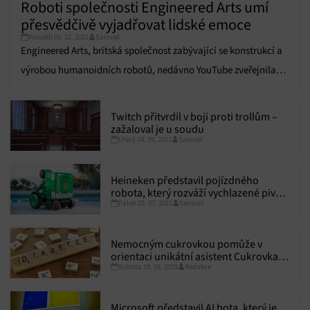
Roboti společnosti Engineered Arts umí
přesvědčivě vyjadřovat lidské emoce
Pondělí 06. 12. 2021
Samuel
Engineered Arts, britská společnost zabývající se konstrukcí a
výrobou humanoidních robotů, nedávno YouTube zveřejnila
video, v němž předvádí jeden ze svých nejrealističtějších
výtvorů.
Twitch přitvrdil v boji proti trollům –
zažaloval je u soudu
Úterý 14. 09. 2021
Samuel
Heineken představil pojízdného
robota, který rozváží vychlazené pivo,
Pátek 02. 07. 2021
Samuel
můžete jej vyhrát v soutěži
Nemocným cukrovkou pomůže v
orientaci unikátní asistent Cukrovka
Sobota 19. 01. 2019
Redakce
Bot
Microsoft představil AI bota, který je