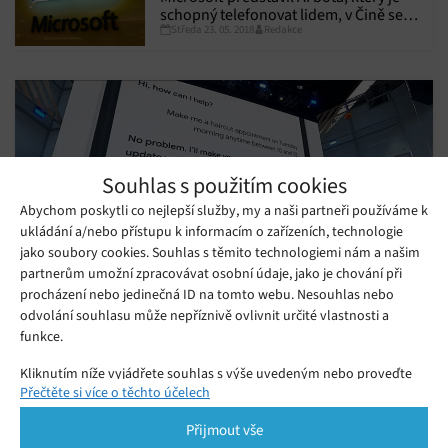
schopný telefonovat lidem, v Čině se
Středa 23. 05. 2018
Redakce
stal celebritou
Souhlas s použitím cookies
Abychom poskytli co nejlepší služby, my a naši partneři používáme k
ukládání a/nebo přístupu k informacím o zařízeních, technologie
jako soubory cookies. Souhlas s těmito technologiemi nám a našim
partnerům umožní zpracovávat osobní údaje, jako je chování při
procházení nebo jedinečná ID na tomto webu. Nesouhlas nebo
odvolání souhlasu může nepříznivě ovlivnit určité vlastnosti a
funkce.
Google bude uživatele předem
upozorňovat na volání softwarovými boty
Kliknutím níže vyjádřete souhlas s výše uvedeným nebo proveďte
Pondělí 14. 05. 2018
Redakce
Přečtěte si více o těchto účelech
podrobnější rozhodnutí. Vaše volby budou použity pouze na tomto
Google podle svých slov zajistí, že lidé budou v budoucnu vždy
webu. Nastavení můžete kdykoli změnit, včetně odvolání souhlasu,
Přijmout vše
vědět, že jim volají softwaroví boti, kteří dokáží věrohodně
pomocí přepínačů v Zásadách cookies nebo kliknutím na tlačítko