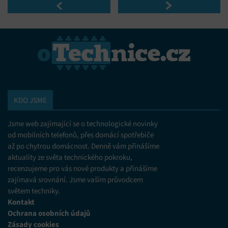
informací.
Zajištění bezpečnosti, předcházení a zjišťování
podvodů a odstraňování chyb, Poskytování a
Vždy aktivní
zobrazování reklamy a obsahu, Ukládání a sdělování
voleb ochrany osobních údajů.
KDO JSME
Jsme web zajímající se o technologické novinky
od mobilních telefonů, přes domácí spotřebiče
až po chytrou domácnost. Denně vám přinášíme
aktuality ze světa technického pokroku,
recenzujeme pro vás nové produkty a přinášíme
zajímavá srovnání. Jsme vaším průvodcem
světem techniky.
Kontakt
Ochrana osobních údajů
Zásady cookies