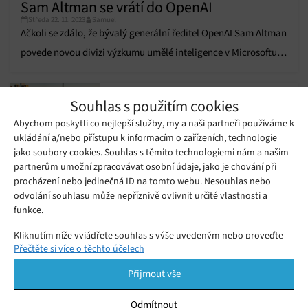
Sam Altman se vrátí do OpenAI
Středa 22. 11. 2023
Samuel
Ačkoli se zdálo, že bývalý generální ředitel OpenAI Sam Altman
povede novou divizi výzkumu umělé inteligence v Microsoftu,
nyní získal zpět svou starou práci.
Kyle Vogt rezignoval na post
Souhlas s použitím cookies
generálního ředitele společnosti
Pondělí 20. 11. 2023
Samuel
Cruise, která vyrábí robotaxíky
Abychom poskytli co nejlepší služby, my a naši partneři používáme k
ukládání a/nebo přístupu k informacím o zařízeních, technologie
jako soubory cookies. Souhlas s těmito technologiemi nám a našim
Společnost OpenAI v pátek vyhodila
partnerům umožní zpracovávat osobní údaje, jako je chování při
svého generálního ředitele, teď
procházení nebo jedinečná ID na tomto webu. Nesouhlas nebo
Neděle 19. 11. 2023
Samuel
uvažuje o jeho návratu
odvolání souhlasu může nepříznivě ovlivnit určité vlastnosti a
funkce.
Musk odejde z pozice generálního
Kliknutím níže vyjádřete souhlas s výše uvedeným nebo proveďte
ředitele Twitteru, moc si ale ponechá
Přečtěte si více o těchto účelech
Středa 21. 12. 2022
Samuel
podrobnější rozhodnutí. Vaše volby budou použity pouze na tomto
webu. Nastavení můžete kdykoli změnit, včetně odvolání souhlasu,
Přijmout vše
pomocí přepínačů v Zásadách cookies nebo kliknutím na tlačítko
Spravovat souhlas ve spodní části obrazovky.
Odmítnout