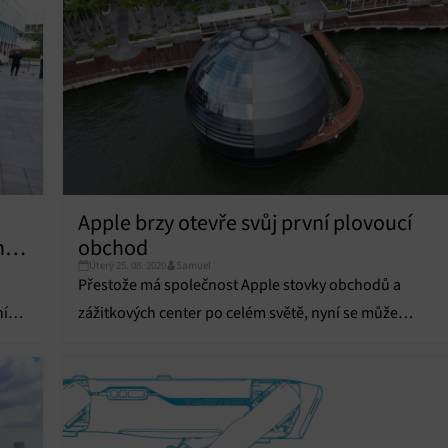
Apple brzy otevře svůj první plovoucí
h
obchod
Úterý 25. 08. 2020
Samuel
ému
Přestože má společnost Apple stovky obchodů a
ní
zážitkových center po celém světě, nyní se může
pochlubit vůbec prvním obchodem na vodě.