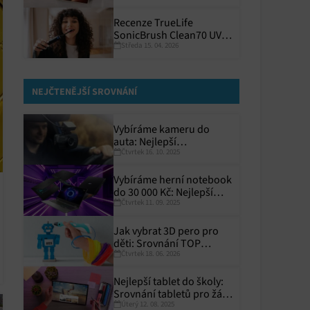
kapse?
Recenze TrueLife
SonicBrush Clean70 UV:
Středa 15. 04. 2026
Precizní a hygienický
NEJČTENĚJŠÍ SROVNÁNÍ
Vybíráme kameru do
auta: Nejlepší
Čtvrtek 16. 10. 2025
autokamery roku 2025
Vybíráme herní notebook
do 30 000 Kč: Nejlepší
Čtvrtek 11. 09. 2025
modely pro rok 2025
Jak vybrat 3D pero pro
děti: Srovnání TOP
Čtvrtek 18. 06. 2026
modelů
Nejlepší tablet do školy:
Srovnání tabletů pro žáky
Úterý 12. 08. 2025
a studenty