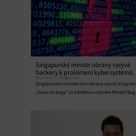
Poskyto
ochrany
Singapurský ministr obrany vyzývá
hackery k prolomení kybersystémů
Čtvrtek 14. 12. 2017
Redakce
ministerstva
Singapurské ministerstvo obrany spustí program
„honu na bugy“ za odměnu s názvem Mindef Bug
Bounty Programme, v rámci něhož mohou etičtí
hackeři zkoušet infiltrovat ministerské kybersyst