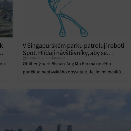
 k
V Singapurském parku patrolují roboti
my
Spot. Hlídají návštěvníky, aby se
Sobota 09. 05. 2020
Redakce
ch
neshlukovali
sou
Oblíbený park Bishan-Ang Mo Kio má nového
poněkud neobvyklého obyvatele. Je jím milovníkům
nových technologií dobře známý čtyřnohý robot Spot
z dílny společnosti Boston Dynamics. Tento robot má
za úkol dohlížet na návštěvníky parku a připomínat
jim, že se nachází v době zdravotní krize způsobené
onemocněním Covid-19 a je nutné, aby si…