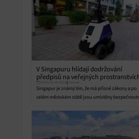
V Singapuru hlídají dodržování
předpisů na veřejných prostranstvíc
Středa 08. 09. 2021
Samuel
roboti, brání shlukování lidí i špatn
Singapur je známý tím, že má přísné zákony a po
parkování
celém městském státě jsou umístěny bezpečnost
kamery.