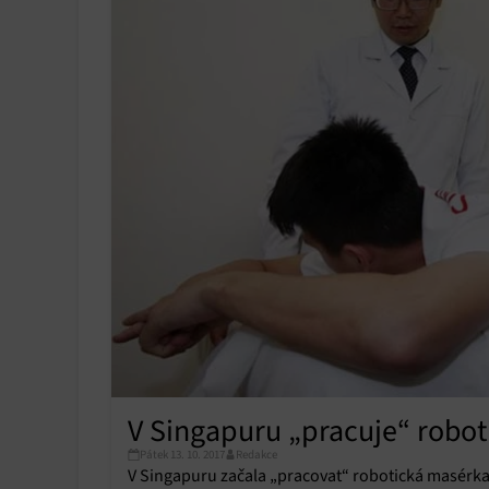
V Singapuru „pracuje“ robo
Pátek 13. 10. 2017
Redakce
V Singapuru začala „pracovat“ robotická masérka