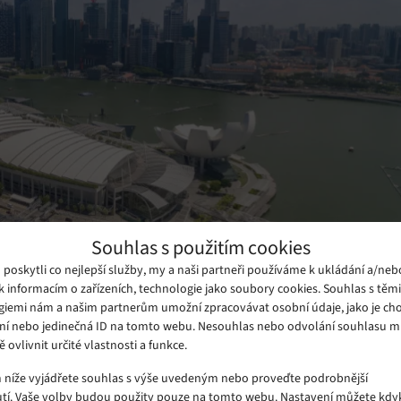
Souhlas s použitím cookies
oskytli co nejlepší služby, my a naši partneři používáme k ukládání a/neb
k informacím o zařízeních, technologie jako soubory cookies. Souhlas s těm
udování svého nového datacentra
giemi nám a našim partnerům umožní zpracovávat osobní údaje, jako je cho
dolarů a otevření se předpokládá
ní nebo jedinečná ID na tomto webu. Nesouhlas nebo odvolání souhlasu 
ě ovlivnit určité vlastnosti a funkce.
, bude koncipováno jako vysoká budova o 11 patrech, aby se
m níže vyjádřete souhlas s výše uvedeným nebo proveďte podrobnější
tí. Vaše volby budou použity pouze na tomto webu. Nastavení můžete kdyk