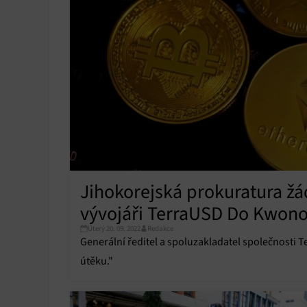
Jihokorejská prokuratura žá
vývojáři TerraUSD Do Kwono
Úterý 20. 09. 2022
Redakce
Generální ředitel a spoluzakladatel společnosti 
útěku."