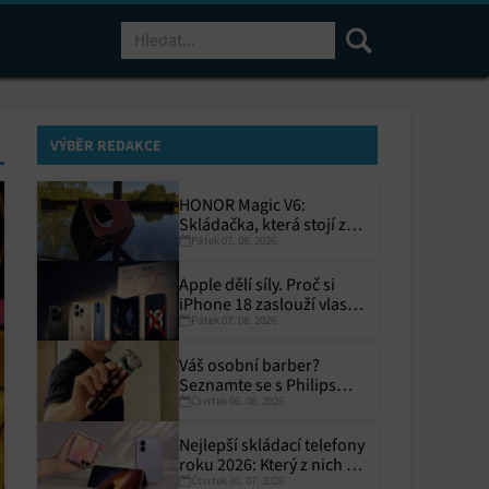
Hledat
VÝBĚR REDAKCE
HONOR Magic V6:
Skládačka, která stojí za
Pátek 07. 08. 2026
to
Apple dělí síly. Proč si
iPhone 18 zaslouží vlastní
Pátek 07. 08. 2026
termín?
Váš osobní barber?
Seznamte se s Philips
Čtvrtek 06. 08. 2026
i9000 Prestige Ultra
Nejlepší skládací telefony
roku 2026: Který z nich si
Čtvrtek 30. 07. 2026
zaslouží místo ve vaší