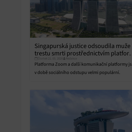
Singapurská justice odsoudila muže
trestu smrti prostřednictvím platfor
Čtvrtek 21. 05. 2020
Redakce
Zoom, čelí za to kritice lidskoprávní
Platforma Zoom a další komunikační platformy j
organizací
v době sociálního odstupu velmi populární.