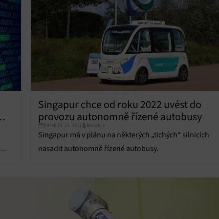
vání a zobrazování reklamy a obsahu, Ukládání a sdělování voleb
Vžd
 osobních údajů.
Singapur chce od roku 2022 uvést do
provozu autonomně řízené autobusy
Pátek 24. 11. 2017
Redakce
Singapur má v plánu na některých „tichých“ silnicích
nasadit autonomně řízené autobusy.
émy.