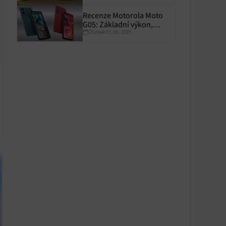
Recenze Motorola Moto
G05: Základní výkon,
Čtvrtek 07. 08. 2025
skvělá výdrž