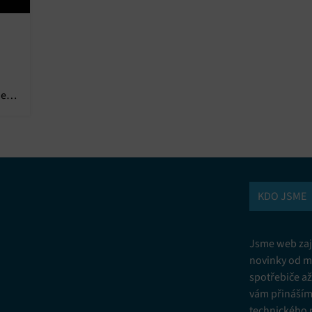
Vžd
vání a kombinování údajů z jiných zdrojů údajů, Propojení různých
í, Identifikace zařízení na základě automaticky přenášených informací.
ní bezpečnosti, předcházení a zjišťování podvodů a odstraňování chyb,
jeho
vání a zobrazování reklamy a obsahu, Ukládání a sdělování voleb
Vžd
 osobních údajů.
KDO JSME
Jsme web zají
novinky od m
spotřebiče a
vám přinášíme
technického 