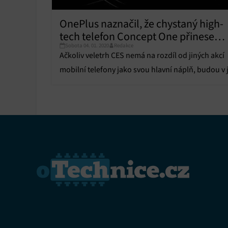
Funkce
OnePlus naznačil, že chystaný high-
tech telefon Concept One přinese
Přiřazo
zařízen
Sobota 04. 01. 2020
Redakce
mizející kameru
Ačkoliv veletrh CES nemá na rozdíl od jiných akcí
Zajiště
mobilní telefony jako svou hlavní náplň, budou v 
Poskyto
programu hrát podstatnou roli.
ochrany