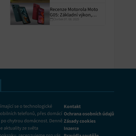
Recenze Motorola Moto
y aktivní
G05: Základní výkon,
Čtvrtek 07. 08. 2025
skvělá výdrž
y aktivní
mající se o technologické
Kontakt
obilních telefonů, přes domácí
Ochrana osobních údajů
ž po chytrou domácnost. Denně
Zásady cookies
 aktuality ze světa
Inzerce
pokroku, recenzujeme pro vás
Pravidla soutěže