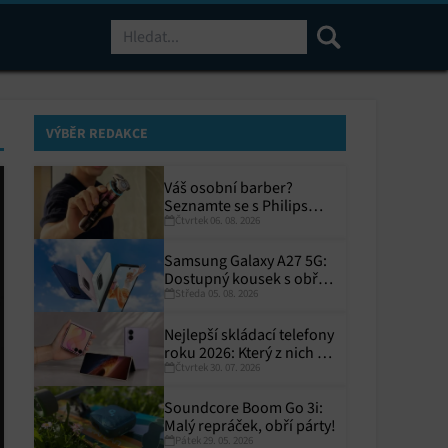
Hledat
VÝBĚR REDAKCE
Váš osobní barber?
Seznamte se s Philips
Čtvrtek 06. 08. 2026
i9000 Prestige Ultra
Samsung Galaxy A27 5G:
Dostupný kousek s obřím
Středa 05. 08. 2026
displejem
Nejlepší skládací telefony
roku 2026: Který z nich si
Čtvrtek 30. 07. 2026
zaslouží místo ve vaší
kapse?
Soundcore Boom Go 3i:
Malý repráček, obří párty!
Pátek 29. 05. 2026