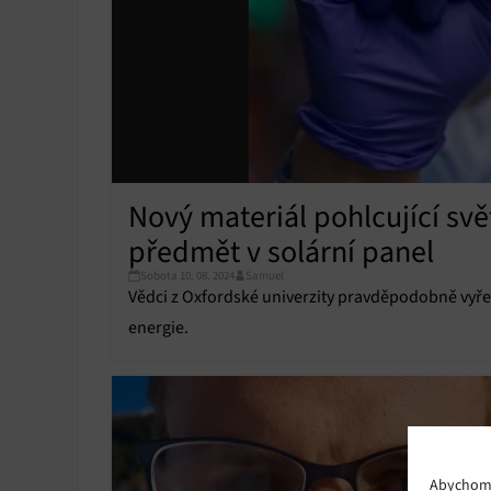
Nový materiál pohlcující svě
předmět v solární panel
Sobota 10. 08. 2024
Samuel
Vědci z Oxfordské univerzity pravděpodobně vyřeš
energie.
Abychom p