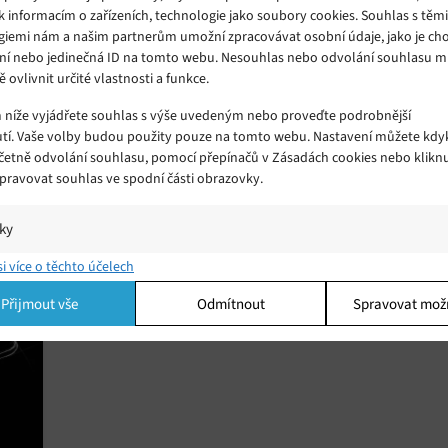
k informacím o zařízeních, technologie jako soubory cookies. Souhlas s těm
giemi nám a našim partnerům umožní zpracovávat osobní údaje, jako je cho
ní nebo jedinečná ID na tomto webu. Nesouhlas nebo odvolání souhlasu 
ě ovlivnit určité vlastnosti a funkce.
m níže vyjádřete souhlas s výše uvedeným nebo proveďte podrobnější
i
Spotify testuje levnější předplatné s
tí. Vaše volby budou použity pouze na tomto webu. Nastavení můžete kdyk
včetně odvolání souhlasu, pomocí přepínačů v Zásadách cookies nebo klikn
ní
přítomností reklam
Spravovat souhlas ve spodní části obrazovky.
Čtvrtek 05. 08. 2021
Redakce
Oblíbená služba Spotify testuje novou vrstvu
iky
í a/nebo přístup k informacím v zařízení, Porozumění publiku prostřednict
si více o těchto účelech
ik nebo kombinací údajů z různých zdrojů.
Přijmout vše
Odmítnout
Spravovat mož
ing
í a/nebo přístup k informacím v zařízení, Použití omezených údajů k výběr
 Vytváření profilů pro personalizovanou reklamu, Používání profilů k výběr
lizované reklamy, Vytváření profilů pro personalizovaný obsah, Používání
 pro výběr personalizovaného obsahu, Použití omezených údajů k výběru
.