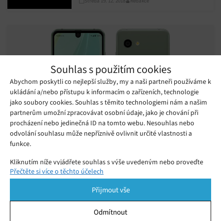
Středa 19. 12. 2018
Redakce
velikosti obrazovky iPhonů řady X
Souhlas s použitím cookies
Abychom poskytli co nejlepší služby, my a naši partneři používáme k
ukládání a/nebo přístupu k informacím o zařízeních, technologie
jako soubory cookies. Souhlas s těmito technologiemi nám a našim
partnerům umožní zpracovávat osobní údaje, jako je chování při
procházení nebo jedinečná ID na tomto webu. Nesouhlas nebo
odvolání souhlasu může nepříznivě ovlivnit určité vlastnosti a
funkce.
Sharp představil smartphone Aquos R2
Kliknutím níže vyjádřete souhlas s výše uvedeným nebo proveďte
Compact se dvěma výřezy v displeji
Přečtěte si více o těchto účelech
podrobnější rozhodnutí. Vaše volby budou použity pouze na tomto
Pátek 16. 11. 2018
Redakce
webu. Nastavení můžete kdykoli změnit, včetně odvolání souhlasu,
Společnost Sharp představila nový smartphone Aquos R2
Přijmout vše
pomocí přepínačů v Zásadách cookies nebo kliknutím na tlačítko
Compact, který na první pohled zaujme něčím neobvyklým –
Spravovat souhlas ve spodní části obrazovky.
Odmítnout
má v displeji dva nestejně velké výřezy, horní a dolní.