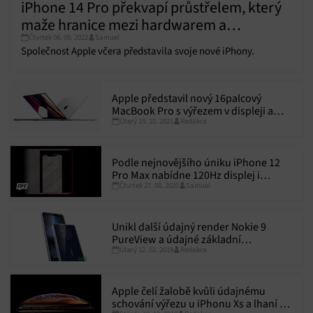
iPhone 14 Pro překvapí průstřelem, který
maže hranice mezi hardwarem a
Čtvrtek 08. 09. 2022
Samuel
softwarem
Společnost Apple včera představila svoje nové iPhony.
Apple představil nový 16palcový
MacBook Pro s výřezem v displeji a
Úterý 19. 10. 2021
Redakce
vylepšenými procesory M1
Podle nejnovějšího úniku iPhone 12
Pro Max nabídne 120Hz displej i
Čtvrtek 27. 08. 2020
Samuel
senzor LiDAR
Unikl další údajný render Nokie 9
PureView a údajné základní
Úterý 12. 02. 2019
Redakce
specifikace
Apple čelí žalobě kvůli údajnému
schování výřezu u iPhonu Xs a lhaní o