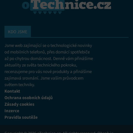
Zajištění bezpečnosti, předcházení a zjišťování
podvodů a odstraňování chyb, Poskytování a
Vždy aktivní
zobrazování reklamy a obsahu, Ukládání a sdělování
voleb ochrany osobních údajů.
KDO JSME
Jsme web zajímající se o technologické novinky
od mobilních telefonů, přes domácí spotřebiče
až po chytrou domácnost. Denně vám přinášíme
aktuality ze světa technického pokroku,
recenzujeme pro vás nové produkty a přinášíme
zajímavá srovnání. Jsme vaším průvodcem
světem techniky.
Kontakt
Ochrana osobních údajů
Zásady cookies
Inzerce
Pravidla soutěže