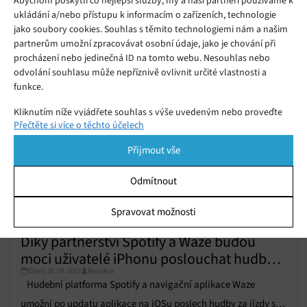
Abychom poskytli co nejlepší služby, my a naši partneři používáme k
Ford představil propojení palubního
ukládání a/nebo přístupu k informacím o zařízeních, technologie
systému s navigací Waze
Pátek 18. 05. 2018
Redakce
jako soubory cookies. Souhlas s těmito technologiemi nám a našim
partnerům umožní zpracovávat osobní údaje, jako je chování při
procházení nebo jedinečná ID na tomto webu. Nesouhlas nebo
odvolání souhlasu může nepříznivě ovlivnit určité vlastnosti a
funkce.
Kliknutím níže vyjádřete souhlas s výše uvedeným nebo proveďte
Přečtěte si více o těchto účelech
podrobnější rozhodnutí. Vaše volby budou použity pouze na tomto
webu. Nastavení můžete kdykoli změnit, včetně odvolání souhlasu,
Přijmout vše
pomocí přepínačů v Zásadách cookies nebo kliknutím na tlačítko
Spravovat souhlas ve spodní části obrazovky.
Odmítnout
Statistiky
Spravovat možnosti
Ukládání a/nebo přístup k informacím v zařízení, Porozumění
publiku prostřednictvím statistik nebo kombinací údajů z
Díky partnerství Spotify a Waze budou
různých zdrojů.
moci uživatelé iPhonu poslouchat hudbu
Úterý 19. 09. 2017
Redakce
během jízdy s navigací
Hudební platforma Spotify a navigační aplikace Waze
Marketing
umožní po updatu aplikace na iOSu poslech hudby za jízdy s