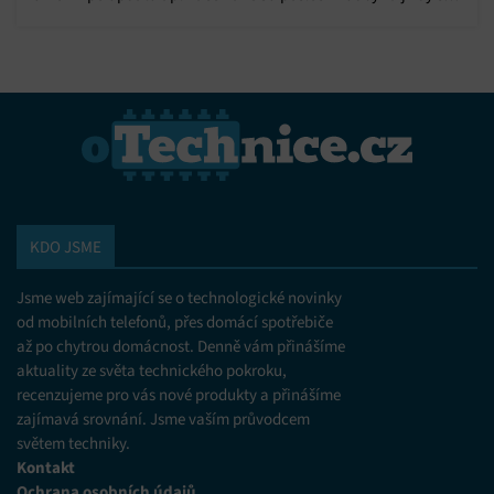
Ukládání a/nebo přístup k informacím v zařízení, Použití
omezených údajů k výběru reklam, Vytváření profilů pro
navigací.
personalizovanou reklamu, Používání profilů k výběru
personalizované reklamy, Vytváření profilů pro
personalizovaný obsah, Používání profilů pro výběr
personalizovaného obsahu, Použití omezených údajů k výběru
obsahu.
Funkce
Vždy aktivní
Přiřazování a kombinování údajů z jiných zdrojů
údajů, Propojení různých zařízení, Identifikace
zařízení na základě automaticky přenášených
KDO JSME
informací.
Jsme web zajímající se o technologické novinky
Zajištění bezpečnosti, předcházení a zjišťování
od mobilních telefonů, přes domácí spotřebiče
podvodů a odstraňování chyb, Poskytování a
Vždy aktivní
až po chytrou domácnost. Denně vám přinášíme
zobrazování reklamy a obsahu, Ukládání a sdělování
aktuality ze světa technického pokroku,
voleb ochrany osobních údajů.
recenzujeme pro vás nové produkty a přinášíme
zajímavá srovnání. Jsme vaším průvodcem
světem techniky.
Kontakt
Ochrana osobních údajů