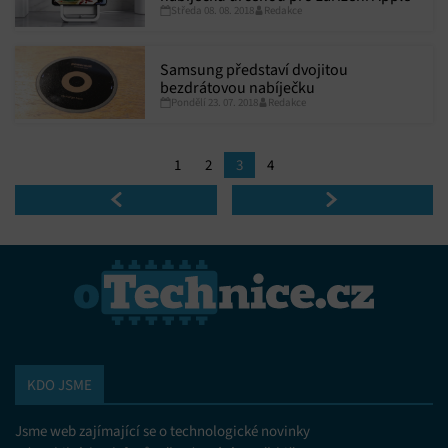
Středa 08. 08. 2018
Redakce
Samsung představí dvojitou
bezdrátovou nabíječku
Pondělí 23. 07. 2018
Redakce
1
2
3
4
KDO JSME
Jsme web zajímající se o technologické novinky