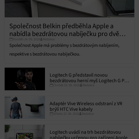
Společnost Belkin předběhla Apple a
nabídla bezdrátovou nabíječku pro dvě
Pondělí 24. 09. 2018
Redakce
zařízení
Společnost Apple má problémy s bezdrátovým nabíjením,
respektive s bezdrátovou nabíječkou.
Logitech G představil novou
bezdrátovou herní myš Logitech G Pro
Čtvrtek 23. 08. 2018
Redakce
Wireless
Adaptér Vive Wireless odstraní z VR
brýlí HTC Vive kabely
Středa 22. 08. 2018
Redakce
Logitech uvádí na trh bezdrátovou
nabíječku určenou pro zařízení Apple