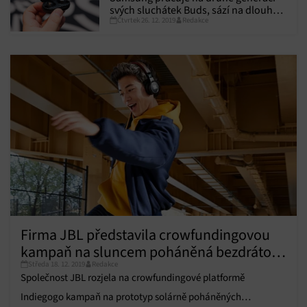
svých sluchátek Buds, sází na dlouhou
Čtvrtek 26. 12. 2019
Redakce
výdrž baterie
Firma JBL představila crowfundingovou
kampaň na sluncem poháněná bezdrátová
Středa 18. 12. 2019
Redakce
sluchátka, která slibují prakticky
Společnost JBL rozjela na crowfundingové platformě
neomezenou výdrž
Indiegogo kampaň na prototyp solárně poháněných