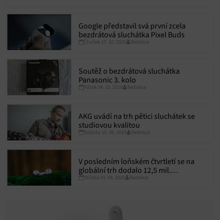
bezdrátových sluchátek s názvem Reflect Eternal, které slibují
„téměř neomezenou“ výdrž.
Google představil svá první zcela
bezdrátová sluchátka Pixel Buds
Čtvrtek 17. 10. 2019
Redakce
Soutěž o bezdrátová sluchátka
Panasonic 3. kolo
Pátek 04. 10. 2019
Redakce
AKG uvádí na trh pětici sluchátek se
studiovou kvalitou
Sobota 15. 06. 2019
Redakce
V posledním loňském čtvrtletí se na
globální trh dodalo 12,5 mil.
Středa 03. 04. 2019
Redakce
bezdrátových sluchátek, lídrem byl s
velkým náskokem Apple