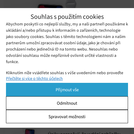
Souhlas s použitím cookies
Abychom poskytli co nejlepší služby, my a naši partneři používáme k
ukládání a/nebo přístupu k informacím o zařízeních, technologie
jako soubory cookies. Souhlas s těmito technologiemi nám a našim
partnerům umožní zpracovávat osobní údaje, jako je chování při
procházení nebo jedinečná ID na tomto webu. Nesouhlas nebo
odvolání souhlasu může nepříznivě ovlivnit určité vlastnosti a
funkce.
Apple ukončil projekt bezdrátové
Kliknutím níže vyjádřete souhlas s výše uvedeným nebo proveďte
nabíječky AirPower
Přečtěte si více o těchto účelech
podrobnější rozhodnutí. Vaše volby budou použity pouze na tomto
Sobota 30. 03. 2019
Redakce
webu. Nastavení můžete kdykoli změnit, včetně odvolání souhlasu,
Apple si včera pro své fanoušky připravil nepříjemnou zprávu.
Přijmout vše
pomocí přepínačů v Zásadách cookies nebo kliknutím na tlačítko
Spravovat souhlas ve spodní části obrazovky.
Odmítnout
Na oficiálních stránkách společnosti
Apple se objevila bezdrátová
Statistiky
Spravovat možnosti
Pátek 22. 03. 2019
Redakce
nabíječka AirPower, možná se jí
dočkáme už příští týden
Ukládání a/nebo přístup k informacím v zařízení, Porozumění
publiku prostřednictvím statistik nebo kombinací údajů z
různých zdrojů.