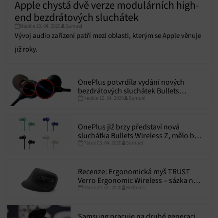
Apple chystá dvě verze modulárních high-
end bezdrátových sluchátek
Neděle 19. 04. 2020
Samuel
Vývoj audio zařízení patří mezi oblasti, kterým se Apple věnuje
již roky.
OnePlus potvrdila vydání nových
bezdrátových sluchátek Bullets
Neděle 12. 04. 2020
Samuel
Wireless Z, představí je spolu s novými
telefony OnePlus 8
OnePlus již brzy představí nová
sluchátka Bullets Wireless Z, mělo by
Pátek 03. 04. 2020
Samuel
jít o výkonnější a cenově dostupnější
verzi Bullets Wireless 2
Recenze: Ergonomická myš TRUST
Verro Ergonomic Wireless – sázka na
Pátek 24. 01. 2020
Redakce
maximální pohodlí
Samsung pracuje na druhé generaci