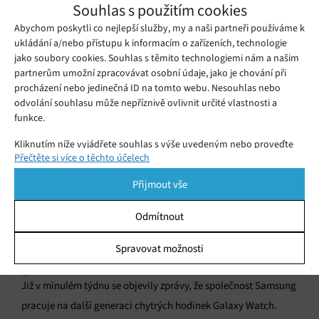
Souhlas s použitím cookies
získají novou funkci pro měření
Středa 22. 04. 2020
Samuel
krevního tlaku
Abychom poskytli co nejlepší služby, my a naši partneři používáme k
ukládání a/nebo přístupu k informacím o zařízeních, technologie
jako soubory cookies. Souhlas s těmito technologiemi nám a našim
partnerům umožní zpracovávat osobní údaje, jako je chování při
procházení nebo jedinečná ID na tomto webu. Nesouhlas nebo
odvolání souhlasu může nepříznivě ovlivnit určité vlastnosti a
funkce.
Kliknutím níže vyjádřete souhlas s výše uvedeným nebo proveďte
Přečtěte si více o těchto účelech
podrobnější rozhodnutí. Vaše volby budou použity pouze na tomto
webu. Nastavení můžete kdykoli změnit, včetně odvolání souhlasu,
Přijmout vše
pomocí přepínačů v Zásadách cookies nebo kliknutím na tlačítko
Spravovat souhlas ve spodní části obrazovky.
Odmítnout
Kódové označení nové generace chytrých
Statistiky
Spravovat možnosti
hodinek Galaxy Watch od Samsungu
Ukládání a/nebo přístup k informacím v zařízení, Porozumění
Středa 22. 01. 2020
Samuel
poukazuje na klasický design
publiku prostřednictvím statistik nebo kombinací údajů z
Již v minulém týdnu se objevily zprávy, že společnost Samsung
různých zdrojů.
pracuje na další generaci chytrých hodinek Galaxy Watch.