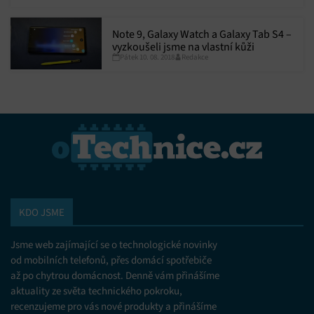
Marketing
Ukládání a/nebo přístup k informacím v zařízení, Použití
Note 9, Galaxy Watch a Galaxy Tab S4 –
omezených údajů k výběru reklam, Vytváření profilů pro
vyzkoušeli jsme na vlastní kůži
personalizovanou reklamu, Používání profilů k výběru
Pátek 10. 08. 2018
Redakce
personalizované reklamy, Vytváření profilů pro
personalizovaný obsah, Používání profilů pro výběr
personalizovaného obsahu, Použití omezených údajů k výběru
obsahu.
Funkce
Vždy aktivní
Přiřazování a kombinování údajů z jiných zdrojů
údajů, Propojení různých zařízení, Identifikace
zařízení na základě automaticky přenášených
informací.
KDO JSME
Zajištění bezpečnosti, předcházení a zjišťování
podvodů a odstraňování chyb, Poskytování a
Jsme web zajímající se o technologické novinky
Vždy aktivní
zobrazování reklamy a obsahu, Ukládání a sdělování
od mobilních telefonů, přes domácí spotřebiče
voleb ochrany osobních údajů.
až po chytrou domácnost. Denně vám přinášíme
aktuality ze světa technického pokroku,
recenzujeme pro vás nové produkty a přinášíme