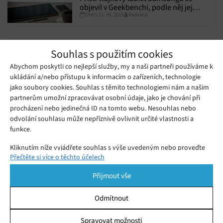
objevil v Geekbenchi, podle něj jej
Úterý 11. 06. 2019
Redakce
bude pohánět Snapdragon 855
Souhlas s použitím cookies
Abychom poskytli co nejlepší služby, my a naši partneři používáme k
ukládání a/nebo přístupu k informacím o zařízeních, technologie
jako soubory cookies. Souhlas s těmito technologiemi nám a našim
partnerům umožní zpracovávat osobní údaje, jako je chování při
procházení nebo jedinečná ID na tomto webu. Nesouhlas nebo
odvolání souhlasu může nepříznivě ovlivnit určité vlastnosti a
funkce.
Kliknutím níže vyjádřete souhlas s výše uvedeným nebo proveďte
Přečtěte si více o těchto účelech
podrobnější rozhodnutí. Vaše volby budou použity pouze na tomto
Benchmarky AnTuTu a Geekbench
webu. Nastavení můžete kdykoli změnit, včetně odvolání souhlasu,
Přijmout vše
pomocí přepínačů v Zásadách cookies nebo kliknutím na tlačítko
„leakly“ údajné specifikace Razer Phonu 2
Spravovat souhlas ve spodní části obrazovky.
Úterý 11. 09. 2018
Redakce
Odmítnout
Jen několik dní po oficiálním potvrzení, že společnost Razer
Statistiky
pracuje na nástupci smartphonu Razer Phone, do světa unikly
Spravovat možnosti