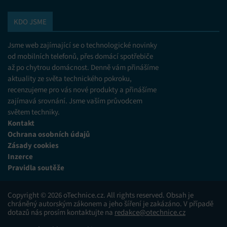
zobrazování reklamy a obsahu, Ukládání a sdělování
voleb ochrany osobních údajů.
KDO JSME
Jsme web zajímající se o technologické novinky
od mobilních telefonů, přes domácí spotřebiče
až po chytrou domácnost. Denně vám přinášíme
aktuality ze světa technického pokroku,
recenzujeme pro vás nové produkty a přinášíme
zajímavá srovnání. Jsme vaším průvodcem
světem techniky.
Kontakt
Ochrana osobních údajů
Zásady cookies
Inzerce
Pravidla soutěže
Copyright © 2026 oTechnice.cz. All rights reserved. Obsah je
chráněný autorským zákonem a jeho šíření je zakázáno. V případě
dotazů nás prosím kontaktujte na
redakce@otechnice.cz