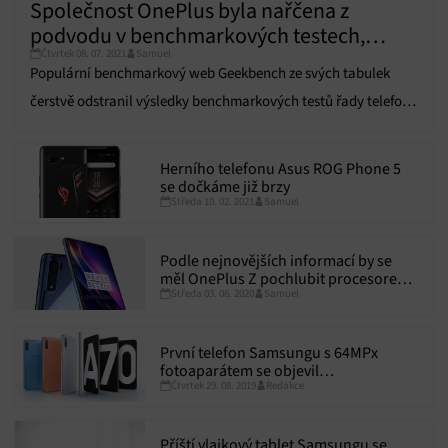
Společnost OnePlus byla nařčena z
podvodu v benchmarkových testech,
Čtvrtek 08. 07. 2021
Samuel
Geekbench odstranil výsledky řady
Populární benchmarkový web Geekbench ze svých tabulek
OnePlus 9
čerstvě odstranil výsledky benchmarkových testů řady telefonů
OnePlus 9.
Herního telefonu Asus ROG Phone 5
se dočkáme již brzy
Středa 10. 02. 2021
Samuel
Podle nejnovějších informací by se
měl OnePlus Z pochlubit procesorem
Středa 03. 06. 2020
Samuel
Snapdragon 765G a až 12 RAM, to vše
za nejnižší cenu na trhu
První telefon Samsungu s 64MPx
fotoaparátem se objevil
Čtvrtek 29. 08. 2019
Redakce
v benchmarku, podle něj bude mít čip
Snapdragon 675 a 6 GB RAM
Příští vlajkový tablet Samsungu se