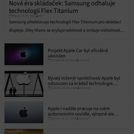
Nová éra skládaček: Samsung odhaluje
technologii Flex Titanium
Pátek 17. 07. 2026
PR
Samsung představuje technologii Flex Titanium pro skládací
displeje. Díky titanu se zvyšuje odolnost a snižuje viditelnost
ohybu.
Projekt Apple Car byl oficiálně
ukončen
Středa 28. 02. 2024
Samuel
Bývalý inženýr společnosti Apple byl
odsouzen za krádež technologie
Sobota 10. 02. 2024
Samuel
autonomních vozidel
Apple i nadále pracuje na svém
autonomním vozidle, výrazně ale
Středa 24. 01. 2024
Samuel
změnil strategii