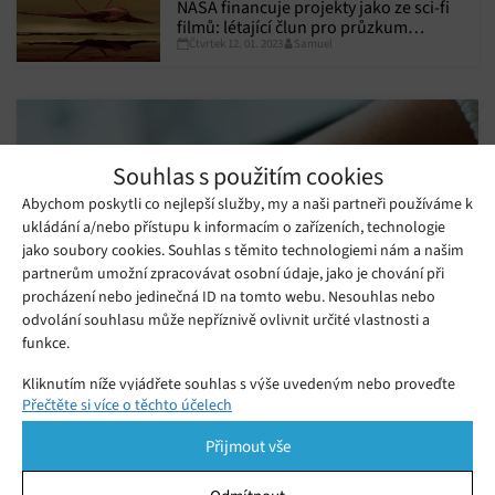
NASA financuje projekty jako ze sci-fi
filmů: létající člun pro průzkum
Čtvrtek 12. 01. 2023
Samuel
Titanu, nový superrychlý pohon či
samorostoucí marsovské domy
Souhlas s použitím cookies
Abychom poskytli co nejlepší služby, my a naši partneři používáme k
ukládání a/nebo přístupu k informacím o zařízeních, technologie
jako soubory cookies. Souhlas s těmito technologiemi nám a našim
partnerům umožní zpracovávat osobní údaje, jako je chování při
procházení nebo jedinečná ID na tomto webu. Nesouhlas nebo
odvolání souhlasu může nepříznivě ovlivnit určité vlastnosti a
funkce.
Chystané hodinky Apple Watch se
Kliknutím níže vyjádřete souhlas s výše uvedeným nebo proveďte
Přečtěte si více o těchto účelech
podrobnější rozhodnutí. Vaše volby budou použity pouze na tomto
pochlubí prvním novým designem od roku
webu. Nastavení můžete kdykoli změnit, včetně odvolání souhlasu,
Pondělí 25. 07. 2022
Samuel
2018
Přijmout vše
pomocí přepínačů v Zásadách cookies nebo kliknutím na tlačítko
V poslední době se stále častěji objevují podrobnosti o
Spravovat souhlas ve spodní části obrazovky.
nejnovější high-endové řadě hodinek Apple Watch Series 8 od