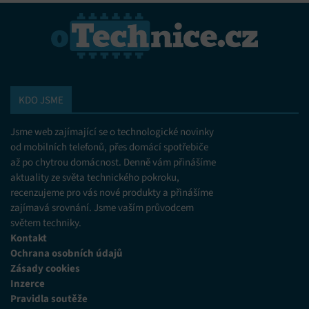
Zajištění bezpečnosti, předcházení a zjišťování
podvodů a odstraňování chyb, Poskytování a
Vždy aktivní
zobrazování reklamy a obsahu, Ukládání a sdělování
voleb ochrany osobních údajů.
KDO JSME
Jsme web zajímající se o technologické novinky
od mobilních telefonů, přes domácí spotřebiče
až po chytrou domácnost. Denně vám přinášíme
aktuality ze světa technického pokroku,
recenzujeme pro vás nové produkty a přinášíme
zajímavá srovnání. Jsme vaším průvodcem
světem techniky.
Kontakt
Ochrana osobních údajů
Zásady cookies
Inzerce
Pravidla soutěže