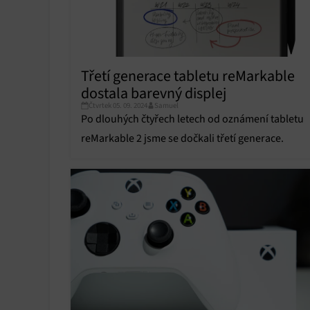
Třetí generace tabletu reMarkable
dostala barevný displej
Čtvrtek 05. 09. 2024
Samuel
Po dlouhých čtyřech letech od oznámení tabletu
reMarkable 2 jsme se dočkali třetí generace.