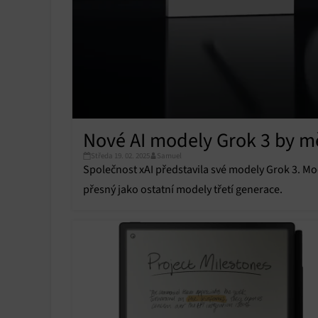
Nové AI modely Grok 3 by m
Středa 19. 02. 2025
Samuel
Společnost xAI představila své modely Grok 3. Mod
přesný jako ostatní modely třetí generace.