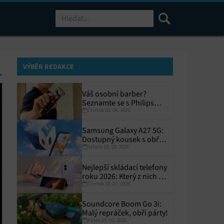
Hledat
VÝBĚR REDAKCE
Váš osobní barber?
Seznamte se s Philips
Čtvrtek 06. 08. 2026
i9000 Prestige Ultra
Samsung Galaxy A27 5G:
Dostupný kousek s obřím
Středa 05. 08. 2026
displejem
Nejlepší skládací telefony
roku 2026: Který z nich si
Čtvrtek 30. 07. 2026
zaslouží místo ve vaší
kapse?
Soundcore Boom Go 3i:
Malý repráček, obří párty!
Pátek 29. 05. 2026