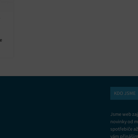
e
KDO JSME
Jsme web zají
novinky od m
spotřebiče a
vám přinášíme