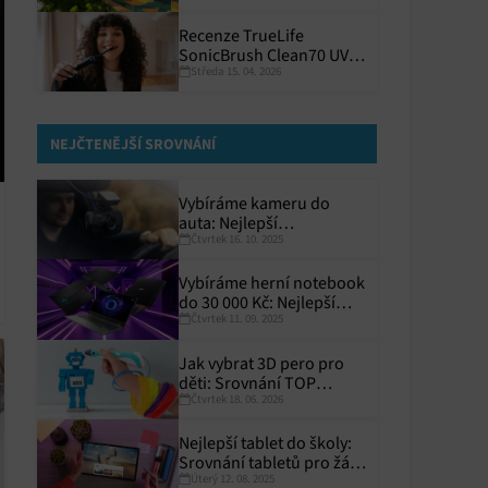
Recenze TrueLife
SonicBrush Clean70 UV:
Středa 15. 04. 2026
Precizní a hygienický
NEJČTENĚJŠÍ SROVNÁNÍ
Vybíráme kameru do
auta: Nejlepší
Čtvrtek 16. 10. 2025
autokamery roku 2025
Vybíráme herní notebook
do 30 000 Kč: Nejlepší
Čtvrtek 11. 09. 2025
modely pro rok 2025
Jak vybrat 3D pero pro
děti: Srovnání TOP
Čtvrtek 18. 06. 2026
modelů
Nejlepší tablet do školy:
Srovnání tabletů pro žáky
Úterý 12. 08. 2025
a studenty