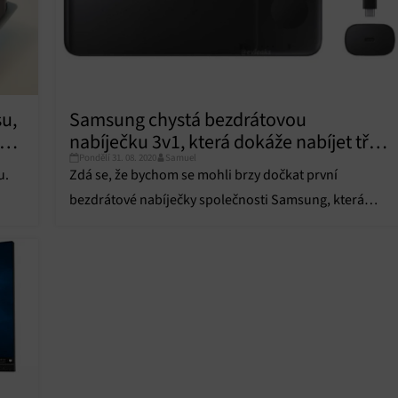
u,
Samsung chystá bezdrátovou
 16
nabíječku 3v1, která dokáže nabíjet tři
Pondělí 31. 08. 2020
Samuel
zařízení najednou
u.
Zdá se, že bychom se mohli brzy dočkat první
bezdrátové nabíječky společnosti Samsung, která
dokáže současně nabíjet tři různá zařízení.