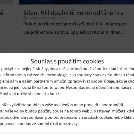
ně
Silent Hill doplní tři velmi odlišné hry
Čtvrtek 20. 10. 2022
Samuel
Pokud patříte mezi fanoušky Silent Hillu, máme pro
vás jedinečnou zprávu. Společnost Konami dnes
zveřejnila řadu novinek, jež se týkají budoucnosti této
kultovní hororové série.
Souhlas s použitím cookies
oskytli co nejlepší služby, my a naši partneři používáme k ukládání a/neb
k informacím o zařízeních, technologie jako soubory cookies. Souhlas s těm
giemi nám a našim partnerům umožní zpracovávat osobní údaje, jako je cho
ní nebo jedinečná ID na tomto webu. Nesouhlas nebo odvolání souhlasu 
ě ovlivnit určité vlastnosti a funkce.
m níže vyjádřete souhlas s výše uvedeným nebo proveďte podrobnější
tí. Vaše volby budou použity pouze na tomto webu. Nastavení můžete kdyk
včetně odvolání souhlasu, pomocí přepínačů v Zásadách cookies nebo klikn
Spravovat souhlas ve spodní části obrazovky.