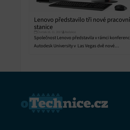
Lenovo představilo tři nové pracovní
stanice
Čtvrtek 16. 11. 2017
Redakce
Společnost Lenovo představila v rámci konferenc
Autodesk University v Las Vegas dvě nové
desktopové a jednu mobilní pracovní stanici –
ThinkStation P520, P520c a ThinkPad P52s.