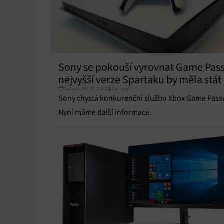
Sony se pokouší vyrovnat Game Pass
nejvyšší verze Spartaku by měla stát
Sobota 26. 02. 2022
Samuel
dolarů měsíčně
Sony chystá konkurenční službu Xbox Game Pass
Nyní máme další informace.