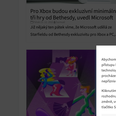
Pro Xbox budou exkluzivní minimál
tři hry od Bethesdy, uvedl Microsoft
Pátek 23. 12. 2022
Samuel
Již nějaký ten pátek víme, že Microsoft udělá ze
Starfieldu od Bethesdy exkluzivitu pro Xbox a PC,
stejnou cestou se vydá také The Elder Scrolls VI.
Abychom p
přístupu 
technolo
procháze
nepřízniv
Kliknutí
rozhodnu
změnit, 
tlačítko 