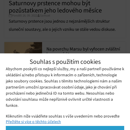
Saturnovy prstence mohou být
pozůstatkem jeho ledového měsíce
Pondělí 26. 09. 2022
Samuel
Saturnovy prstence jsou jednou z nejznámějších struktur
sluneční soustavy, ale o jejich vzniku se stále vedou diskuse.
Na povrchu Marsu byl vyfocen zvláštní
kamenný útvar
Pátek 15. 07. 2022
Samuel
Souhlas s použitím cookies
Abychom poskytli co nejlepší služby, my a naši partneři používáme k
ukládání a/nebo přístupu k informacím o zařízeních, technologie
Zuckerberg se omlouvá za výpadek
sociálních sítí Facebooku
jako soubory cookies. Souhlas s těmito technologiemi nám a našim
Středa 06. 10. 2021
Redakce
partnerům umožní zpracovávat osobní údaje, jako je chování při
procházení nebo jedinečná ID na tomto webu. Nesouhlas nebo
odvolání souhlasu může nepříznivě ovlivnit určité vlastnosti a
Elon Musk objasnil, proč raketa SN10
funkce.
po svém přistání vybuchla
Pátek 12. 03. 2021
Redakce
Kliknutím níže vyjádřete souhlas s výše uvedeným nebo proveďte
Přečtěte si více o těchto účelech
podrobnější rozhodnutí. Vaše volby budou použity pouze na tomto
webu. Nastavení můžete kdykoli změnit, včetně odvolání souhlasu,
Vědci zachytili neutrina z CNO fúze ze