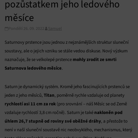
pozůstatkem jeho ledového
měsíce
Pondělí 26. 09. 2022
Samuel
Saturnovy prstence jsou jednou z nejznámějších struktur sluneční
soustavy, ale o jejich vzniku se stále vedou diskuse. Nový výzkum
mohly zrodit ze smrti
naznačuje, že se velkolepé prstence
Saturnova ledového měsíce
.
Saturn je dynamický systém. Kromě jeho fascinujících prstenců se
Titan
jeden z jeho měsíců,
, poměrně rychle vzdaluje od planety
rychlostí asi 11 cm za rok
(pro srovnání – náš Měsíc se od Země
nakloněn pod
vzdaluje rychlostí 3,8 cm ročně). Saturn je také
úhlem 26,7 stupně od roviny své oběžné dráhy
, a přestože to
není v naší sluneční soustavě nic neobvyklého, mechanismus, který