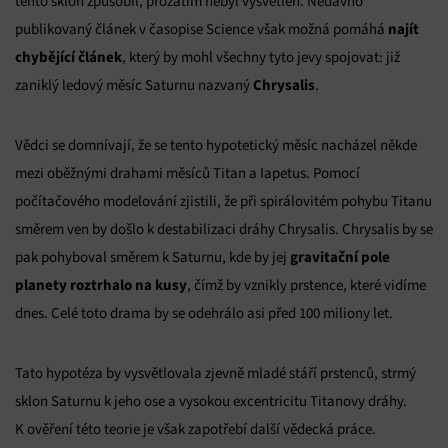
tento sklon způsobil, prozatím nebyl vysvětlen. Nedávno
najít
publikovaný článek v časopise Science však možná pomáhá
chybějící článek
, který by mohl všechny tyto jevy spojovat: již
Chrysalis
zaniklý ledový měsíc Saturnu nazvaný
.
Vědci se domnívají, že se tento hypotetický měsíc nacházel někde
mezi oběžnými drahami měsíců Titan a Iapetus. Pomocí
počítačového modelování zjistili, že při spirálovitém pohybu Titanu
směrem ven by došlo k destabilizaci dráhy Chrysalis. Chrysalis by se
gravitační pole
pak pohyboval směrem k Saturnu, kde by jej
planety roztrhalo na kusy
, čímž by vznikly prstence, které vidíme
dnes. Celé toto drama by se odehrálo asi před 100 miliony let.
Tato hypotéza by vysvětlovala zjevně mladé stáří prstenců, strmý
sklon Saturnu k jeho ose a vysokou excentricitu Titanovy dráhy.
K ověření této teorie je však zapotřebí další vědecká práce.