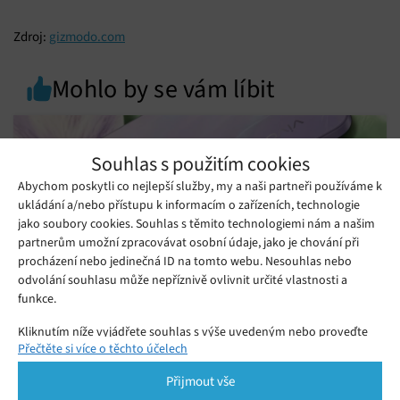
Zdroj:
gizmodo.com
Mohlo by se vám líbit
Souhlas s použitím cookies
Abychom poskytli co nejlepší služby, my a naši partneři používáme k
ukládání a/nebo přístupu k informacím o zařízeních, technologie
jako soubory cookies. Souhlas s těmito technologiemi nám a našim
partnerům umožní zpracovávat osobní údaje, jako je chování při
procházení nebo jedinečná ID na tomto webu. Nesouhlas nebo
odvolání souhlasu může nepříznivě ovlivnit určité vlastnosti a
funkce.
Kliknutím níže vyjádřete souhlas s výše uvedeným nebo proveďte
Srovnání telefonů Vivo: Který model si
Přečtěte si více o těchto účelech
podrobnější rozhodnutí. Vaše volby budou použity pouze na tomto
získá vaši pozornost?
webu. Nastavení můžete kdykoli změnit, včetně odvolání souhlasu,
Přijmout vše
pomocí přepínačů v Zásadách cookies nebo kliknutím na tlačítko
Středa 15. 07. 2026
Ivana