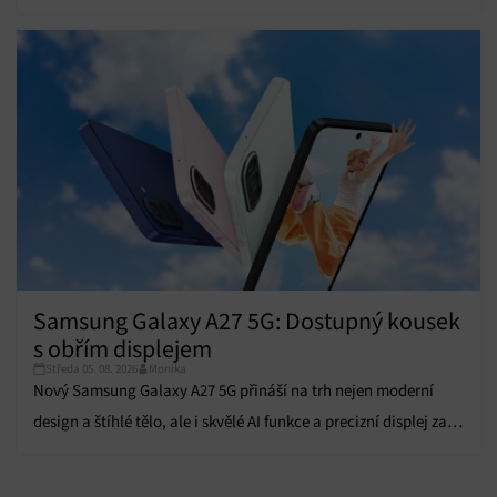
podpisů
Zajištění bezpečnosti, předcházení a zjišťování
podvodů a odstraňování chyb, Poskytování a
Vždy aktivní
zobrazování reklamy a obsahu, Ukládání a sdělování
voleb ochrany osobních údajů.
Samsung Galaxy A27 5G: Dostupný kousek
s obřím displejem
Středa 05. 08. 2026
Monika
Nový Samsung Galaxy A27 5G přináší na trh nejen moderní
design a štíhlé tělo, ale i skvělé AI funkce a precizní displej za
dostupnou cenu.