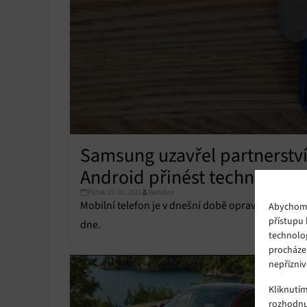
Samsung uzavřel partnerství
Android přinést technologii
Pátek 15. 01. 2021
Redakce
Mobilní telefon je v dnešní době opravdu univer
Abychom p
přístupu 
dne.
technolo
procháze
nepřízniv
Kliknutí
rozhodnu