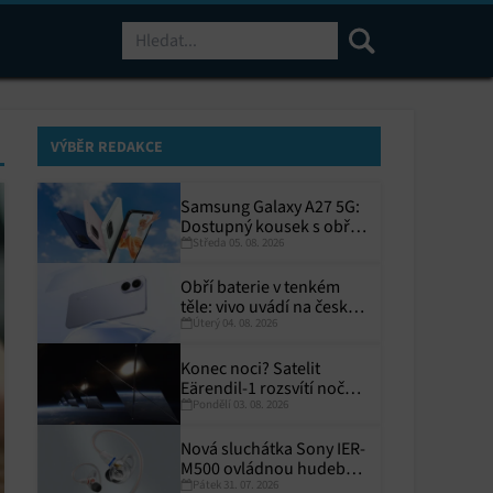
Hledat
VÝBĚR REDAKCE
Samsung Galaxy A27 5G:
Dostupný kousek s obřím
Středa 05. 08. 2026
displejem
Obří baterie v tenkém
těle: vivo uvádí na český
Úterý 04. 08. 2026
trh V70 Lite 5G
Konec noci? Satelit
Eärendil-1 rozsvítí noční
Pondělí 03. 08. 2026
Zemi
Nová sluchátka Sony IER-
M500 ovládnou hudební
Pátek 31. 07. 2026
pódia!