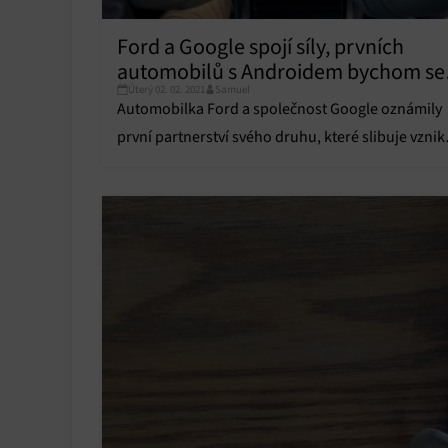
Ford a Google spojí síly, prvních
automobilů s Androidem bychom se
Úterý 02. 02. 2021
Samuel
měli dočkat již v roce 2023
Automobilka Ford a společnost Google oznámily
první partnerství svého druhu, které slibuje vznik
zcela nového konceptu vozidel budoucnosti a
transformaci automobilového průmyslu.