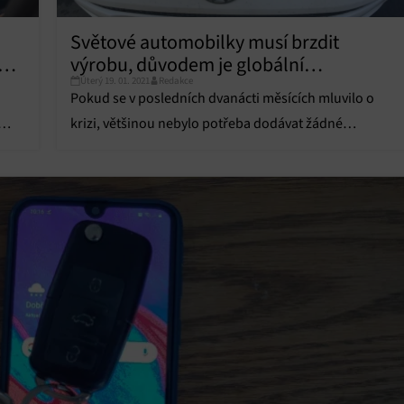
Světové automobilky musí brzdit
výrobu, důvodem je globální
Úterý 19. 01. 2021
Redakce
nedostatek čipů
Pokud se v posledních dvanácti měsících mluvilo o
krizi, většinou nebylo potřeba dodávat žádné
adjektivum.