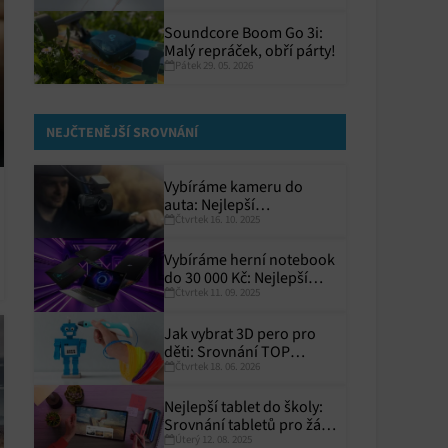
Soundcore Boom Go 3i:
Malý repráček, obří párty!
Pátek 29. 05. 2026
NEJČTENĚJŠÍ SROVNÁNÍ
Vybíráme kameru do
auta: Nejlepší
Čtvrtek 16. 10. 2025
autokamery roku 2025
Vybíráme herní notebook
do 30 000 Kč: Nejlepší
Čtvrtek 11. 09. 2025
modely pro rok 2025
Jak vybrat 3D pero pro
děti: Srovnání TOP
Čtvrtek 18. 06. 2026
modelů
Nejlepší tablet do školy:
Srovnání tabletů pro žáky
Úterý 12. 08. 2025
a studenty