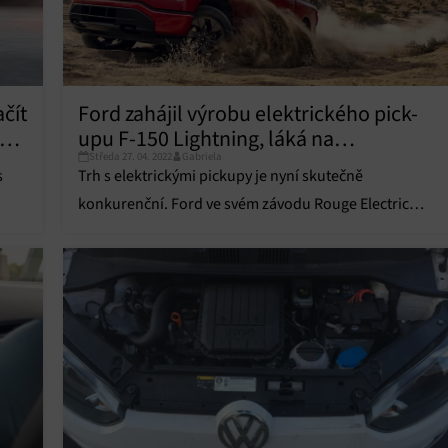
čít
Ford zahájil výrobu elektrického pick-
ně
upu F-150 Lightning, láká na
Středa 27. 04. 2022
Gabriela
překvapivě nízkou cenu
s
Trh s elektrickými pickupy je nyní skutečně
konkurenční. Ford ve svém závodu Rouge Electric
něný
Vehicle Center v Dearbornu ve státě Michigan zahájil
"plnou" výrobu modelu F-150 Lightning.