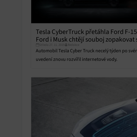
Poskyto
ochrany
Tesla CyberTruck přetáhla Ford F-15
Ford i Musk chtějí souboj zopakovat 
Středa 27. 11. 2019
Redakce
férovějšími podmínkami
Automobil Tesla Cyber Truck necelý týden po své
uvedení znovu rozvířil internetové vody.