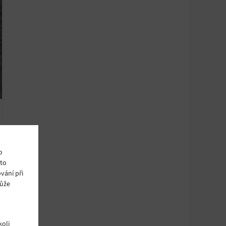
o
ito
vání při
může
oli