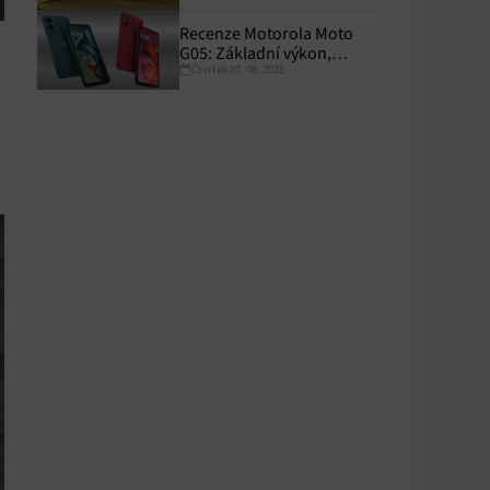
Recenze Motorola Moto
G05: Základní výkon,
Čtvrtek 07. 08. 2025
skvělá výdrž