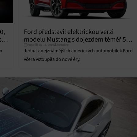
vání a zobrazování reklamy a obsahu, Ukládání a sdělování voleb
Vžd
 osobních údajů.
0,
Ford představil elektrickou verzi
s
modelu Mustang s dojezdem téměř 500
Pondělí 18. 11. 2019
Redakce
km. Další modely jej budou následovat
m
Jedna z nejznámějších amerických automobilek Ford
včera vstoupila do nové éry.