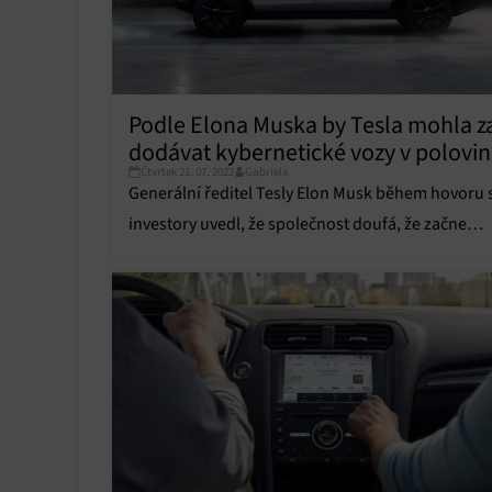
Podle Elona Muska by Tesla mohla za
dodávat kybernetické vozy v polovi
Čtvrtek 21. 07. 2022
Gabriela
příštího roku
Generální ředitel Tesly Elon Musk během hovoru 
investory uvedl, že společnost doufá, že začne
dodávat svůj Cybertruck, elektrický pick-up pohá
bateriemi, „v polovině příštího roku.“