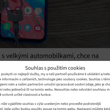
 s velkými automobilkami, chce na
 integrovaných autoklíčků
Souhlas s použitím cookies
zálním nástrojem, který lze použít v mnoha okamžicích běžného
oskytli co nejlepší služby, my a naši partneři používáme k ukládání a/neb
k informacím o zařízeních, technologie jako soubory cookies. Souhlas s těm
giemi nám a našim partnerům umožní zpracovávat osobní údaje, jako je cho
ní nebo jedinečná ID na tomto webu. Nesouhlas nebo odvolání souhlasu 
ě ovlivnit určité vlastnosti a funkce.
m níže vyjádřete souhlas s výše uvedeným nebo proveďte podrobnější
tí. Vaše volby budou použity pouze na tomto webu. Nastavení můžete kdyk