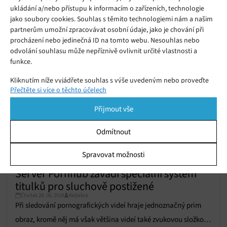
do titulků v Google Chrome je
ukládání a/nebo přístupu k informacím o zařízeních, technologie
Čtvrtek 11. 06. 2020
Samuel
dostupná v beta verzi
jako soubory cookies. Souhlas s těmito technologiemi nám a našim
partnerům umožní zpracovávat osobní údaje, jako je chování při
procházení nebo jedinečná ID na tomto webu. Nesouhlas nebo
odvolání souhlasu může nepříznivě ovlivnit určité vlastnosti a
funkce.
Kliknutím níže vyjádřete souhlas s výše uvedeným nebo proveďte
Přečtěte si více o těchto účelech
podrobnější rozhodnutí. Vaše volby budou použity pouze na tomto
webu. Nastavení můžete kdykoli změnit, včetně odvolání souhlasu,
Přijmout vše
pomocí přepínačů v Zásadách cookies nebo kliknutím na tlačítko
Spravovat souhlas ve spodní části obrazovky.
Odmítnout
Statistiky
Spravovat možnosti
Ukládání a/nebo přístup k informacím v zařízení, Porozumění
Server Pornhub zavádí speciální systém
publiku prostřednictvím statistik nebo kombinací údajů z
různých zdrojů.
titulků pro sluchově postižené
Čtvrtek 28. 06. 2018
Redakce
Při sledování pornografických videí hraje jednoznačný prim
Marketing
obraz, kromě něj má však většina videí také zvukovou složkou,
Ukládání a/nebo přístup k informacím v zařízení, Použití