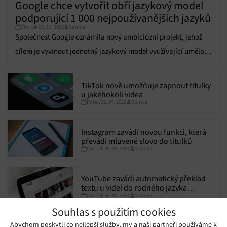
Google chce vytvořit obří jazykový model
podporující 1 000 nejpoužívanějších jazyků
Čtvrtek 03. 11. 2022
Samuel
Společnost Google oznámila nový ambiciózní projekt, jehož
cílem je vyvinout jednotný jazykový model využívající umělou
inteligenci, který by zahrnoval 1 000 nejpoužívanějších jazyků
světa.
TikTok nově umožňuje zapnout titulky
u jakéhokoli videa
Pátek 22. 07. 2022
Samuel
Instagram zavádí novou funkci, která
převádí mluvené slovo do titulků
Čtvrtek 06. 05. 2021
Samuel
YouTube zavádí automatický překlad
textu u videí do rodného jazyka
Čtvrtek 06. 05. 2021
Samuel
uživatele
Souhlas s použitím cookies
Abychom poskytli co nejlepší služby, my a naši partneři používáme k
Funkce pro přepis mluveného slova