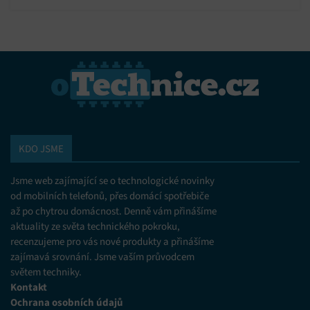
která dokresluje atmosféru a pomáhá divákovi se „naladit“ na
omezených údajů k výběru reklam, Vytváření profilů pro
personalizovanou reklamu, Používání profilů k výběru
správnou notu.
personalizované reklamy, Vytváření profilů pro
personalizovaný obsah, Používání profilů pro výběr
personalizovaného obsahu, Použití omezených údajů k výběru
obsahu.
Funkce
Vždy aktivní
Přiřazování a kombinování údajů z jiných zdrojů
údajů, Propojení různých zařízení, Identifikace
KDO JSME
zařízení na základě automaticky přenášených
informací.
Jsme web zajímající se o technologické novinky
Zajištění bezpečnosti, předcházení a zjišťování
od mobilních telefonů, přes domácí spotřebiče
podvodů a odstraňování chyb, Poskytování a
až po chytrou domácnost. Denně vám přinášíme
Vždy aktivní
zobrazování reklamy a obsahu, Ukládání a sdělování
aktuality ze světa technického pokroku,
voleb ochrany osobních údajů.
recenzujeme pro vás nové produkty a přinášíme
zajímavá srovnání. Jsme vaším průvodcem
světem techniky.
Kontakt
Ochrana osobních údajů