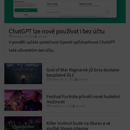
ChatGPT lze nově používat i bez účtu
Úterý 02. 04. 2024
Samuel
V pondělí začala společnost OpenAI zpřístupňovat ChatGPT
také uživatelům bez účtu.
God of War Ragnarok již brzy dostane
bezplatné DLC
Sobota 09. 12. 2023
Samuel
Festival Fortnite přináší nové hudební
možnosti
Pátek 08. 12. 2023
Samuel
Killer Instinct bude na Xboxu a ve
službě Steam zdarma