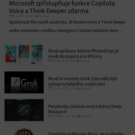
Microsoft zpřístupňuje funkce Copilota
Voice a Think Deeper zdarma
Úterý 04. 03. 2025
Samuel
Společnost Microsoft oznámila, že funkce Voice a Think Deeper
svého asistenta s umělou inteligencí Copilot nabídne všem
uživatelům zdarma.
Nová aplikace Adobe Photoshop je
nově dostupná pro iPhony
Středa 26. 02. 2025
Samuel
Nové AI modely Grok 3 by měly být
schopny lidského uvažování
Středa 19. 02. 2025
Samuel
Perplexity získává nový nástroj Deep
Research
Pondělí 17. 02. 2025
Samuel
Společnost Warner Bros. se rozhodla