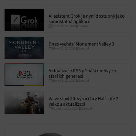
ChatGPT zdarma.
AI asistent Grok je nyní dostupný jako
samostatná aplikace
Pátek 10. 01. 2025
Samuel
Dnes vychází Monument Valley 3
Úterý 10. 12. 2024
Samuel
Aktualizace PS5 přináší motivy ze
starších generací
Úterý 03. 12. 2024
Samuel
Valve slaví 20. výročí hry Half-Life 2
velkou aktualizací
Pondělí 18. 11. 2024
Samuel