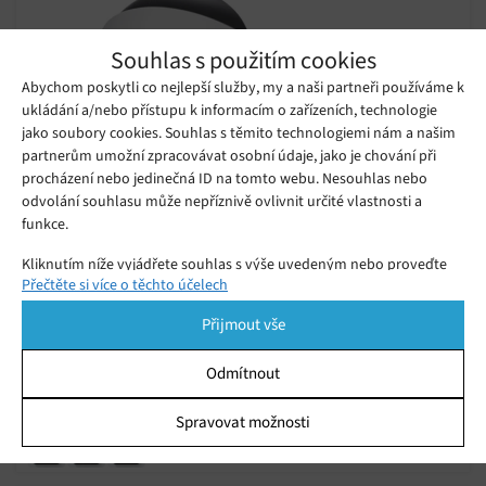
Souhlas s použitím cookies
Abychom poskytli co nejlepší služby, my a naši partneři používáme k
ukládání a/nebo přístupu k informacím o zařízeních, technologie
jako soubory cookies. Souhlas s těmito technologiemi nám a našim
partnerům umožní zpracovávat osobní údaje, jako je chování při
procházení nebo jedinečná ID na tomto webu. Nesouhlas nebo
odvolání souhlasu může nepříznivě ovlivnit určité vlastnosti a
funkce.
Sony přestává nabízet adaptér PlayStation
Kliknutím níže vyjádřete souhlas s výše uvedeným nebo proveďte
Camera pro systém PS5 a PS VR
Přečtěte si více o těchto účelech
podrobnější rozhodnutí. Vaše volby budou použity pouze na tomto
Úterý 12. 11. 2024
Samuel
webu. Nastavení můžete kdykoli změnit, včetně odvolání souhlasu,
Společnost Sony brzy přestane zdarma nabízet adaptér, který
Přijmout vše
pomocí přepínačů v Zásadách cookies nebo kliknutím na tlačítko
hráčům umožňuje připojit kameru PlayStation Camera k
Spravovat souhlas ve spodní části obrazovky.
systému PS5.
Odmítnout
Statistiky
Apple Music nabízí novým
Spravovat možnosti
předplatitelům tři měsíce zdarma
Ukládání a/nebo přístup k informacím v zařízení, Porozumění
Úterý 20. 08. 2024
Samuel
publiku prostřednictvím statistik nebo kombinací údajů z
různých zdrojů.