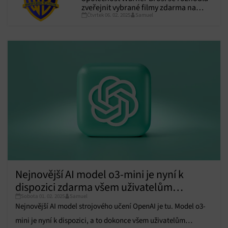
zveřejnit vybrané filmy zdarma na
Čtvrtek 06. 02. 2025
Samuel
YouTube
Nejnovější AI model o3-mini je nyní k
dispozici zdarma všem uživatelům
Sobota 01. 02. 2025
Samuel
ChatGPT
Nejnovější AI model strojového učení OpenAI je tu. Model o3-
mini je nyní k dispozici, a to dokonce všem uživatelům