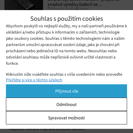
snadné výměny baterií ve
Středa 26. 02. 2020
Samuel
smartphonech, pokusí se tak
eliminovat negativní ekologické
Souhlas s použitím cookies
dopady nadužívání elektroniky
Abychom poskytli co nejlepší služby, my a naši partneři používáme k
ukládání a/nebo přístupu k informacím o zařízeních, technologie
jako soubory cookies. Souhlas s těmito technologiemi nám a našim
partnerům umožní zpracovávat osobní údaje, jako je chování při
procházení nebo jedinečná ID na tomto webu. Nesouhlas nebo
odvolání souhlasu může nepříznivě ovlivnit určité vlastnosti a
funkce.
Kliknutím níže vyjádřete souhlas s výše uvedeným nebo proveďte
Přečtěte si více o těchto účelech
podrobnější rozhodnutí. Vaše volby budou použity pouze na tomto
webu. Nastavení můžete kdykoli změnit, včetně odvolání souhlasu,
Přijmout vše
pomocí přepínačů v Zásadách cookies nebo kliknutím na tlačítko
Spravovat souhlas ve spodní části obrazovky.
Společnost Nintendo popřela zprávy o
Odmítnout
výměně konzolí Switch
Statistiky
Pondělí 19. 08. 2019
Redakce
Spravovat možnosti
Společnost Nintendo zveřejnila oficiální prohlášení, které
Ukládání a/nebo přístup k informacím v zařízení, Porozumění
nepotěší některé majitele konzole Switch.
publiku prostřednictvím statistik nebo kombinací údajů z