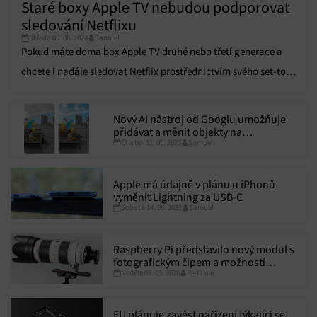
Staré boxy Apple TV nebudou podporovat
sledování Netflixu
Středa 05. 06. 2024
Samuel
Pokud máte doma box Apple TV druhé nebo třetí generace a
chcete i nadále sledovat Netflix prostřednictvím svého set-top
boxu, budete jej muset brzy vyměnit za novější model.
Nový AI nástroj od Googlu umožňuje
přidávat a měnit objekty na
Čtvrtek 11. 05. 2023
Samuel
fotografiích
Apple má údajně v plánu u iPhonů
vyměnit Lightning za USB-C
Sobota 14. 05. 2022
Samuel
Raspberry Pi představilo nový modul s
fotografickým čipem a možností
Neděle 03. 05. 2020
Redakce
výměny objektivů
EU plánuje zavést nařízení týkající se