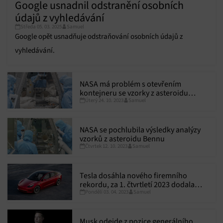
Google usnadnil odstranění osobních
údajů z vyhledávání
Středa 05. 03. 2025
Samuel
Google opět usnadňuje odstraňování osobních údajů z
vyhledávání.
NASA má problém s otevřením
kontejneru se vzorky z asteroidu
Úterý 24. 10. 2023
Samuel
Benu, přesto jich má k analýze
dostatek
NASA se pochlubila výsledky analýzy
vzorků z asteroidu Bennu
Čtvrtek 12. 10. 2023
Samuel
Tesla dosáhla nového firemního
rekordu, za 1. čtvrtletí 2023 dodala
Pondělí 03. 04. 2023
Samuel
více než 422 000 vozů
Musk odejde z pozice generálního