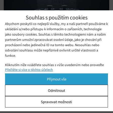
Souhlas s použitím cookies
Abychom poskytli co nejlepší služby, my a naši partneři používáme k
ukládání a/nebo přístupu k informacím o zařízeních, technologie
jako soubory cookies. Souhlas s těmito technologiemi nám a našim
partnerům umožní zpracovávat osobní údaje, jako je chování při
procházení nebo jedinečná ID na tomto webu. Nesouhlas nebo
odvolání souhlasu může nepříznivě ovlivnit určité vlastnosti a
funkce.
Covid-19 vydání konzole PlayStation 5
výrazně neovlivní. Vyjde o Vánocích,
Kliknutím níže vyjádřete souhlas s výše uvedeným nebo proveďte
Čtvrtek 14. 05. 2020
Redakce
ujišťuje Sony
Přečtěte si více o těchto účelech
podrobnější rozhodnutí. Vaše volby budou použity pouze na tomto
Japonská společnost Sony vydala zprávu o hospodářských
webu. Nastavení můžete kdykoli změnit, včetně odvolání souhlasu,
Přijmout vše
výsledcích v uplynulém čtvrtletí, v ní jsme se kromě prodejních
pomocí přepínačů v Zásadách cookies nebo kliknutím na tlačítko
Spravovat souhlas ve spodní části obrazovky.
dozvěděli i několik nových zajímavých informací.
Odmítnout
OnePlus 8 Pro byl podroben testu
Statistiky
odolnosti, vedl si skutečně dobře
Spravovat možnosti
Čtvrtek 16. 04. 2020
Samuel
Ukládání a/nebo přístup k informacím v zařízení, Porozumění
publiku prostřednictvím statistik nebo kombinací údajů z