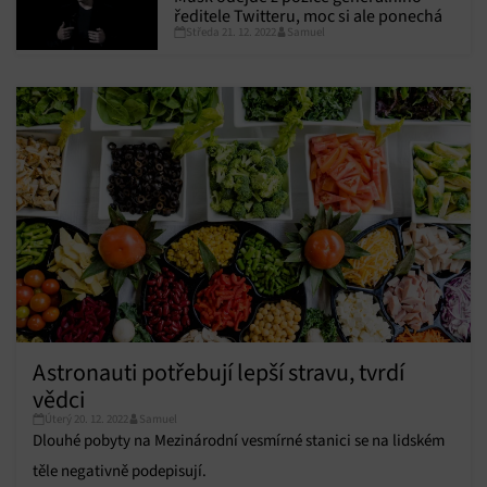
ředitele Twitteru, moc si ale ponechá
Středa 21. 12. 2022
Samuel
Astronauti potřebují lepší stravu, tvrdí
vědci
Úterý 20. 12. 2022
Samuel
Dlouhé pobyty na Mezinárodní vesmírné stanici se na lidském
těle negativně podepisují.