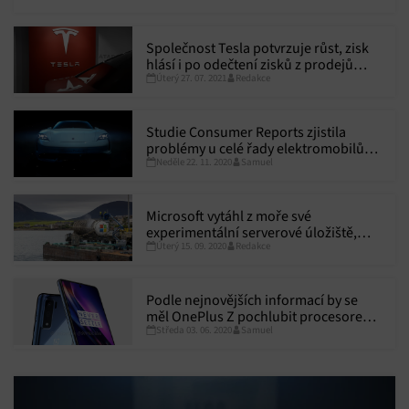
Společnost Tesla potvrzuje růst, zisk
hlásí i po odečtení zisků z prodejů
Úterý 27. 07. 2021
Redakce
emisních poukazů
Studie Consumer Reports zjistila
problémy u celé řady elektromobilů
Neděle 22. 11. 2020
Samuel
včetně značek Audi, Kia či Tesla,
zákazníkům jejich koupi
nedoporučuje
Microsoft vytáhl z moře své
experimentální serverové úložiště,
Úterý 15. 09. 2020
Redakce
jeho výsledky jsou výborné
Podle nejnovějších informací by se
měl OnePlus Z pochlubit procesorem
Středa 03. 06. 2020
Samuel
Snapdragon 765G a až 12 RAM, to vše
za nejnižší cenu na trhu