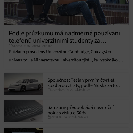
Podle průzkumu má nadměrné používání
telefonů univerzitními studenty za
Sobota 06. 07. 2019
Redakce
následek horší známky, problém s pitím
Průzkum provedený Univerzitou Cambridge, Chicagskou
nebo větší počet sexuálních partnerů
univerzitou a Minnesotskou univerzitou zjistil, že vysokoškolští
studenti, kteří nadměrně používají mobilní telefon, mají horší
známky, problém s pitím a častěji střídají sexuální partnery.
Společnost Tesla v prvním čtvrtletí
spadla do ztráty, podle Muska za to
Čtvrtek 25. 04. 2019
Redakce
může především logistika
Samsung předpokládá meziroční
pokles zisku o 60 %
Pátek 05. 04. 2019
Redakce