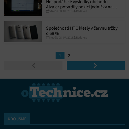
Hospodářské výsledky obchodu
Alza.cz potvrdily pozici jedničky na
Středa 30. 01. 2019
Redakce
trhu a naznačily další směr expanze
Společnosti HTC klesly v červnu tržby
o 68 %
Neděle 08. 07. 2018
Redakce
1
2
KDO JSME