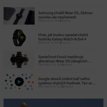
Samsung chválil Wear OS, žádnou
novinku ale nepředvedl
Úterý 29. 06. 2021
Redakce
Víme, jak budou vypadat chytré
hodinky Galaxy Watch Active 4
Pátek 25. 06. 2021
Samuel
Společnost Fossil neplánuje
aktualizaci Wear OS stávajících
Pondělí 07. 06. 2021
Samuel
hodinek, představí však Fossil Gen 6
Google zkouší změnit tvář svého
systému chytrých hodinek. Ten se
Pondělí 24. 05. 2021
Redakce
dočká třetí varianty