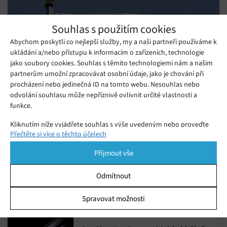
Souhlas s použitím cookies
Abychom poskytli co nejlepší služby, my a naši partneři používáme k
ukládání a/nebo přístupu k informacím o zařízeních, technologie
jako soubory cookies. Souhlas s těmito technologiemi nám a našim
partnerům umožní zpracovávat osobní údaje, jako je chování při
procházení nebo jedinečná ID na tomto webu. Nesouhlas nebo
odvolání souhlasu může nepříznivě ovlivnit určité vlastnosti a
funkce.
5 největších novinek z Google I/O 2021
Kliknutím níže vyjádřete souhlas s výše uvedeným nebo proveďte
Středa 19. 05. 2021
Redakce
Společnost Google odstartovala svoji každoroční konferenci
Přečtěte si více o těchto účelech
podrobnější rozhodnutí. Vaše volby budou použity pouze na tomto
webu. Nastavení můžete kdykoli změnit, včetně odvolání souhlasu,
I/O oznámením největších novinek, které chystá.
Přijmout vše
pomocí přepínačů v Zásadách cookies nebo kliknutím na tlačítko
Spravovat souhlas ve spodní části obrazovky.
Odmítnout
Chytré hodinky Galaxy Watch 4 a
Galaxy Active 4 poběží na Wear OS
Statistiky
Spravovat možnosti
Pátek 14. 05. 2021
Samuel
Ukládání a/nebo přístup k informacím v zařízení, Porozumění
publiku prostřednictvím statistik nebo kombinací údajů z
různých zdrojů.