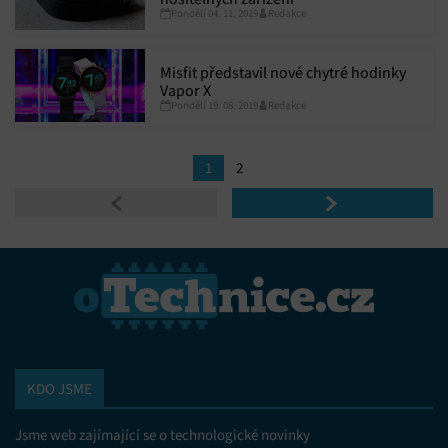
Pondělí 04. 11. 2019
Redakce
Misfit představil nové chytré hodinky
Vapor X
Pondělí 19. 08. 2019
Redakce
1
2
KDO JSME
Jsme web zajímající se o technologické novinky