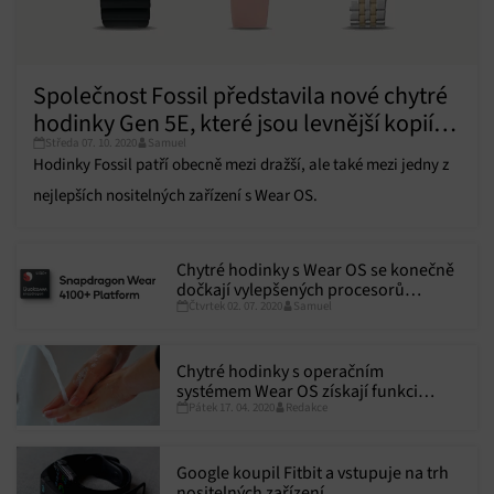
Společnost Fossil představila nové chytré
hodinky Gen 5E, které jsou levnější kopií
Středa 07. 10. 2020
Samuel
řady Gen 5
Hodinky Fossil patří obecně mezi dražší, ale také mezi jedny z
nejlepších nositelných zařízení s Wear OS.
Chytré hodinky s Wear OS se konečně
dočkají vylepšených procesorů
Čtvrtek 02. 07. 2020
Samuel
Snapdragon Wear 4100 a Wear 4100+
Chytré hodinky s operačním
systémem Wear OS získají funkci
Pátek 17. 04. 2020
Redakce
upozornění na čas mytí rukou
Google koupil Fitbit a vstupuje na trh
nositelných zařízení