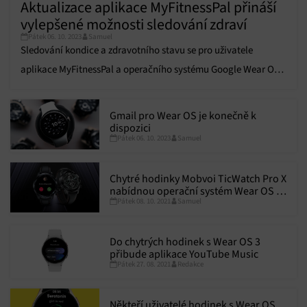
Aktualizace aplikace MyFitnessPal přináší
vylepšené možnosti sledování zdraví
Pátek 06. 10. 2023
Samuel
Sledování kondice a zdravotního stavu se pro uživatele
aplikace MyFitnessPal a operačního systému Google Wear OS
stává výrazně jednodušší.
Gmail pro Wear OS je konečně k
dispozici
Pátek 06. 10. 2023
Samuel
Chytré hodinky Mobvoi TicWatch Pro X
nabídnou operační systém Wear OS a
Pátek 08. 10. 2021
Samuel
procesor Snapdragon Wear 4100
Do chytrých hodinek s Wear OS 3
přibude aplikace YouTube Music
Pátek 27. 08. 2021
Redakce
Někteří uživatelé hodinek s Wear OS