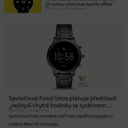
již mohou přehrávat Spotify offline
Středa 25. 08. 2021
Samuel
Společnost Fossil letos plánuje představit
„nejlepší chytré hodinky se systémem
Čtvrtek 22. 07. 2021
Samuel
Wear OS“
Společnost Fossil rozhodně patří mezi největší propagátory
systému Wear OS od Googlu.