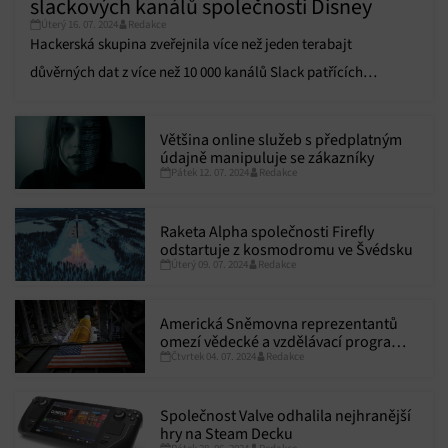
slackových kanálů společnosti Disney
Úterý 16. 07. 2024
Redakce
Hackerská skupina zveřejnila více než jeden terabajt
důvěrných dat z více než 10 000 kanálů Slack patřících
společnosti Disney, informoval v pondělí deník Wall Street
Journal. Uniklé informace zahrnují mimo jiné diskuse o
Většina online služeb s předplatným
reklamních kampaních, větší množství počítačového kódu,
údajně manipuluje se zákazníky
Pátek 12. 07. 2024
Redakce
podrobnosti o dosud nezveřejněných projektech a diskuse o
kandidátech na pohovor.
Raketa Alpha společnosti Firefly
odstartuje z kosmodromu ve Švédsku
Úterý 09. 07. 2024
Redakce
Americká Sněmovna reprezentantů
omezí vědecké a vzdělávací programy
Čtvrtek 04. 07. 2024
Redakce
NASA
Společnost Valve odhalila nejhranější
hry na Steam Decku
Pátek 28. 06. 2024
Redakce