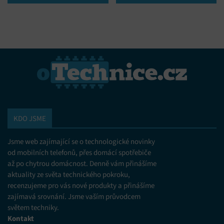
zařízení na základě automaticky přenášených
informací.
Zajištění bezpečnosti, předcházení a zjišťování
podvodů a odstraňování chyb, Poskytování a
Vždy aktivní
zobrazování reklamy a obsahu, Ukládání a sdělování
voleb ochrany osobních údajů.
KDO JSME
Jsme web zajímající se o technologické novinky
od mobilních telefonů, přes domácí spotřebiče
až po chytrou domácnost. Denně vám přinášíme
aktuality ze světa technického pokroku,
recenzujeme pro vás nové produkty a přinášíme
zajímavá srovnání. Jsme vaším průvodcem
světem techniky.
Kontakt