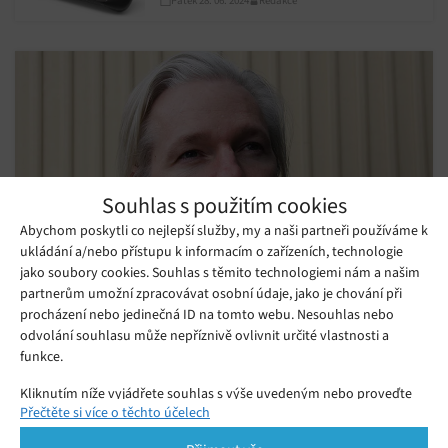
Souhlas s použitím cookies
Abychom poskytli co nejlepší služby, my a naši partneři používáme k
ukládání a/nebo přístupu k informacím o zařízeních, technologie
jako soubory cookies. Souhlas s těmito technologiemi nám a našim
partnerům umožní zpracovávat osobní údaje, jako je chování při
Julian Assange byl propuštěn z vězení na
procházení nebo jedinečná ID na tomto webu. Nesouhlas nebo
základě dohody s USA
odvolání souhlasu může nepříznivě ovlivnit určité vlastnosti a
funkce.
Úterý 25. 06. 2024
Redakce
Zakladatel serveru WikiLeaks Julian Assange byl propuštěn z
Kliknutím níže vyjádřete souhlas s výše uvedeným nebo proveďte
vězení a souhlasil s přiznáním viny za špionáž. Účet WikiLeaks
Přečtěte si více o těchto účelech
podrobnější rozhodnutí. Vaše volby budou použity pouze na tomto
na X oznámil jeho propuštění poté, co mu Nejvyšší soud v
webu. Nastavení můžete kdykoli změnit, včetně odvolání souhlasu,